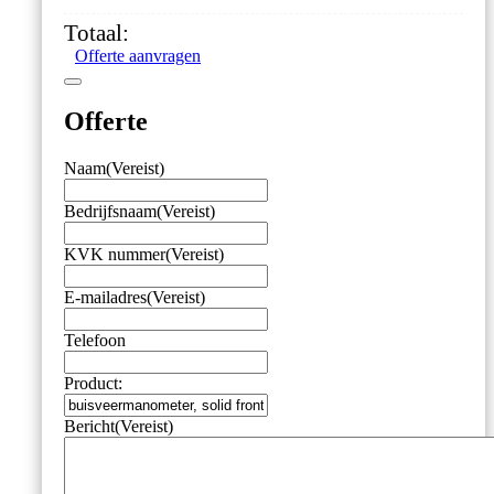
63
Totaal:
mm,
Offerte aanvragen
-1/0
bar,
onderaansluiting
Offerte
G1/4
aantal
Naam
(Vereist)
Bedrijfsnaam
(Vereist)
KVK nummer
(Vereist)
E-mailadres
(Vereist)
Telefoon
Product:
Bericht
(Vereist)