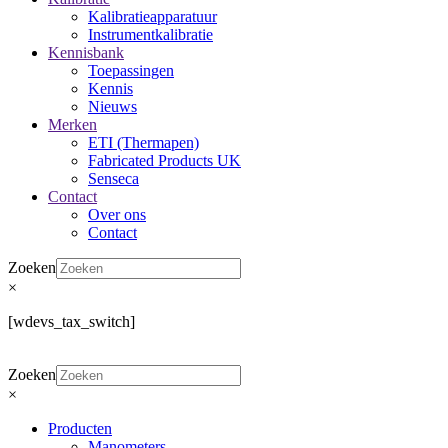
Kalibratieapparatuur
Instrumentkalibratie
Kennisbank
Toepassingen
Kennis
Nieuws
Merken
ETI (Thermapen)
Fabricated Products UK
Senseca
Contact
Over ons
Contact
Zoeken
×
[wdevs_tax_switch]
Zoeken
×
Producten
Manometers