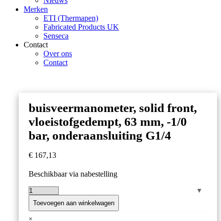
Nieuws
Merken
ETI (Thermapen)
Fabricated Products UK
Senseca
Contact
Over ons
Contact
buisveermanometer, solid front,
vloeistofgedempt, 63 mm, -1/0
bar, onderaansluiting G1/4
€
167,13
Beschikbaar via nabestelling
buisveermanometer,
solid
Toevoegen aan winkelwagen
front,
×
vloeistofgedempt,