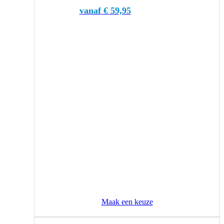
meerdere
vanaf
€
59,95
variaties.
Deze
optie
kan
gekozen
worden
op
de
productpagina
Maak een keuze