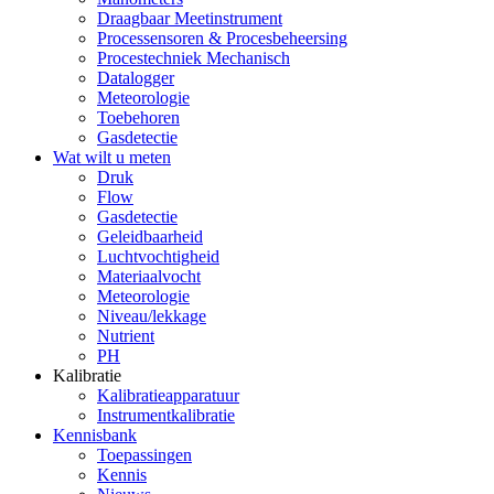
Draagbaar Meetinstrument
Processensoren & Procesbeheersing
Procestechniek Mechanisch
Datalogger
Meteorologie
Toebehoren
Gasdetectie
Wat wilt u meten
Druk
Flow
Gasdetectie
Geleidbaarheid
Luchtvochtigheid
Materiaalvocht
Meteorologie
Niveau/lekkage
Nutrient
PH
Kalibratie
Kalibratieapparatuur
Instrumentkalibratie
Kennisbank
Toepassingen
Kennis