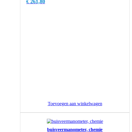
€
261,80
Toevoegen aan winkelwagen
Dit
product
buisveermanometer, chemie
heeft