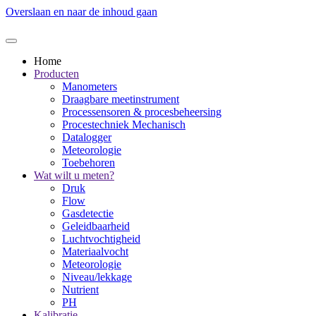
Overslaan en naar de inhoud gaan
Home
Producten
Manometers
Draagbare meetinstrument
Processensoren & procesbeheersing
Procestechniek Mechanisch
Datalogger
Meteorologie
Toebehoren
Wat wilt u meten?
Druk
Flow
Gasdetectie
Geleidbaarheid
Luchtvochtigheid
Materiaalvocht
Meteorologie
Niveau/lekkage
Nutrient
PH
Kalibratie