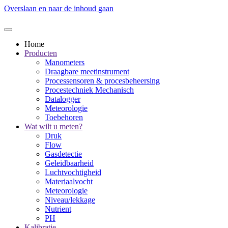
Overslaan en naar de inhoud gaan
Home
Producten
Manometers
Draagbare meetinstrument
Processensoren & procesbeheersing
Procestechniek Mechanisch
Datalogger
Meteorologie
Toebehoren
Wat wilt u meten?
Druk
Flow
Gasdetectie
Geleidbaarheid
Luchtvochtigheid
Materiaalvocht
Meteorologie
Niveau/lekkage
Nutrient
PH
Kalibratie