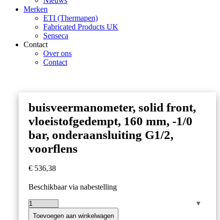
Nieuws
Merken
ETI (Thermapen)
Fabricated Products UK
Senseca
Contact
Over ons
Contact
buisveermanometer, solid front,
vloeistofgedempt, 160 mm, -1/0
bar, onderaansluiting G1/2,
voorflens
€
536,38
Beschikbaar via nabestelling
buisveermanometer,
solid
Toevoegen aan winkelwagen