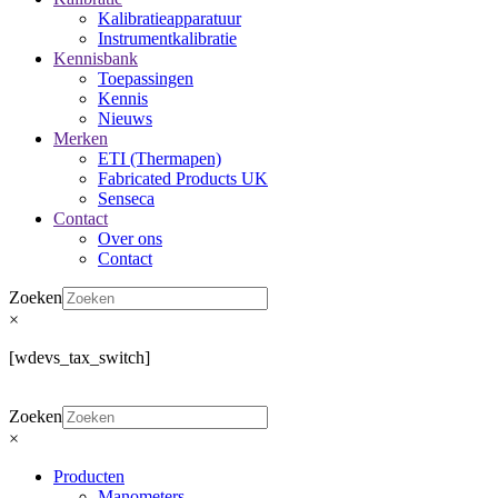
Kalibratieapparatuur
Instrumentkalibratie
Kennisbank
Toepassingen
Kennis
Nieuws
Merken
ETI (Thermapen)
Fabricated Products UK
Senseca
Contact
Over ons
Contact
Zoeken
×
[wdevs_tax_switch]
Zoeken
×
Producten
Manometers