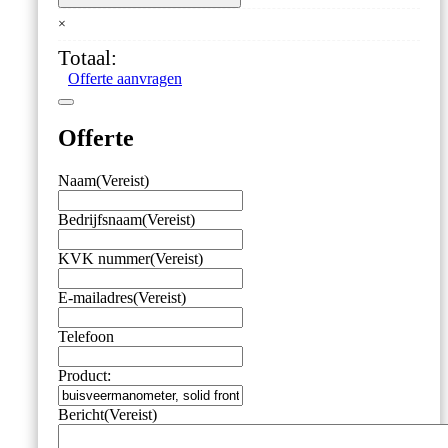
front,
×
vloeistofgedempt,
160
Totaal:
mm,
Offerte aanvragen
-1/0
bar,
onderaansluiting
Offerte
G1/2,
voorflens
aantal
Naam
(Vereist)
Bedrijfsnaam
(Vereist)
KVK nummer
(Vereist)
E-mailadres
(Vereist)
Telefoon
Product:
Bericht
(Vereist)