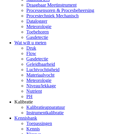
Draagbaar Meetinstrument
Processensoren & Procesbeheersing
Procestechniek Mechanisch
Datalogger
Meteorologie
Toebehoren
Gasdetectie
Wat wilt u meten
Druk
Flow
Gasdetectie
Geleidbaarheid
Luchtvochtigheid
Materiaalvocht
Meteorologie
Niveau/lekkage
Nutrient
PH
Kalibratie
Kalibratieapparatuur
Instrumentkalibratie
Kennisbank
Toepassingen
Kennis