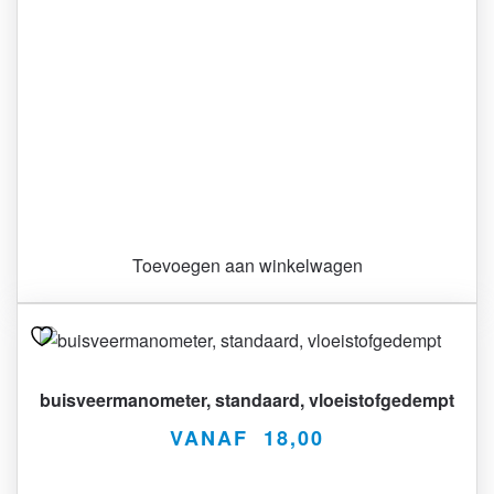
Toevoegen aan winkelwagen
Dit
product
heeft
buisveermanometer, standaard, vloeistofgedempt
meerdere
VANAF
18,00
variaties.
Deze