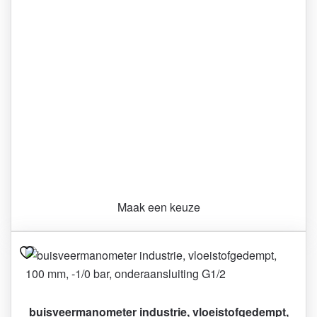
optie
kan
gekozen
worden
op
de
productpagina
Maak een keuze
buisveermanometer industrie, vloeistofgedempt,