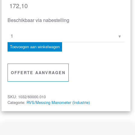
172,10
Beschikbaar via nabestelling
buisveermanometer
industrie,
Toevoegen aan winkelwagen
vloeistofgedempt,
160
mm,
OFFERTE AANVRAGEN
-1/0
bar,
onderaansluiting
SKU:
1032/60000.010
G1/2
Categorie:
RVS/Messing Manometer (Industrie)
aantal