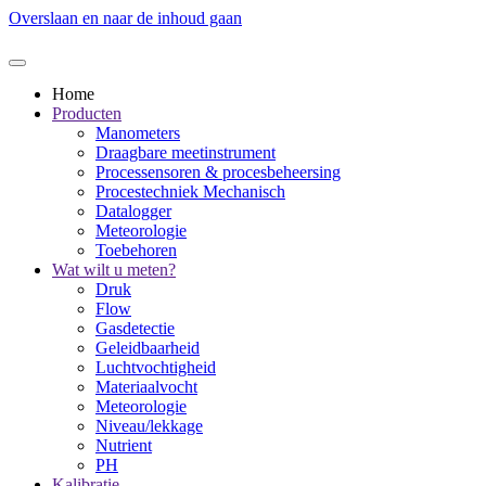
Overslaan en naar de inhoud gaan
Home
Producten
Manometers
Draagbare meetinstrument
Processensoren & procesbeheersing
Procestechniek Mechanisch
Datalogger
Meteorologie
Toebehoren
Wat wilt u meten?
Druk
Flow
Gasdetectie
Geleidbaarheid
Luchtvochtigheid
Materiaalvocht
Meteorologie
Niveau/lekkage
Nutrient
PH
Kalibratie