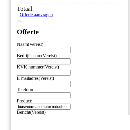
mm,
Totaal:
-1/0
Offerte aanvragen
bar,
onderaansluiting
G1/2
Offerte
aantal
Naam
(Vereist)
Bedrijfsnaam
(Vereist)
KVK nummer
(Vereist)
E-mailadres
(Vereist)
Telefoon
Product:
Bericht
(Vereist)