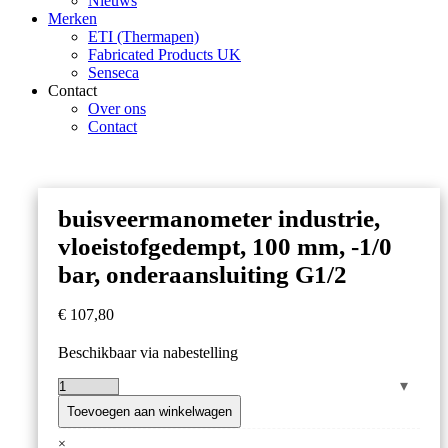
Nieuws
Merken
ETI (Thermapen)
Fabricated Products UK
Senseca
Contact
Over ons
Contact
buisveermanometer industrie,
vloeistofgedempt, 100 mm, -1/0
bar, onderaansluiting G1/2
€
107,80
Beschikbaar via nabestelling
buisveermanometer
industrie,
Toevoegen aan winkelwagen
vloeistofgedempt,
×
100