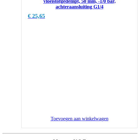
vloeistofgedempt, 50 mm, -1/0 bar,
achteraansluiting G1/4
€
25,65
Toevoegen aan winkelwagen