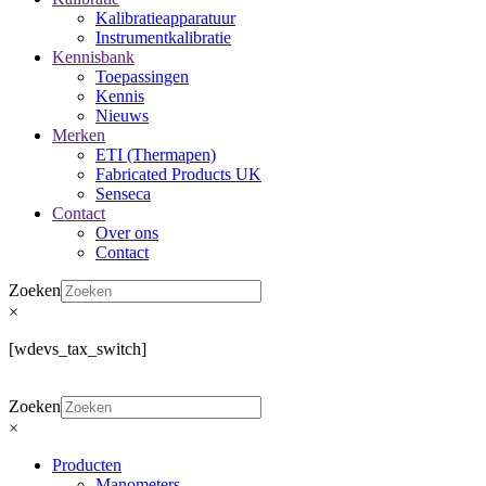
Kalibratieapparatuur
Instrumentkalibratie
Kennisbank
Toepassingen
Kennis
Nieuws
Merken
ETI (Thermapen)
Fabricated Products UK
Senseca
Contact
Over ons
Contact
Zoeken
×
[wdevs_tax_switch]
Zoeken
×
Producten
Manometers