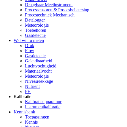
Draagbaar Meetinstrument
Processensoren & Procesbeheersing
Procestechniek Mechanisch
Datalogger
Meteorologie
Toebehoren
Gasdetectie
Wat wilt u meten
Druk
Flow
Gasdetectie
Geleidbaarheid
Luchtvochtigheid
Materiaalvocht
Meteorologie
Niveau/lekkage
Nutrient
PH
Kalibratie
Kalibratieapparatuur
Instrumentkalibratie
Kennisbank
Toepassingen
Kennis