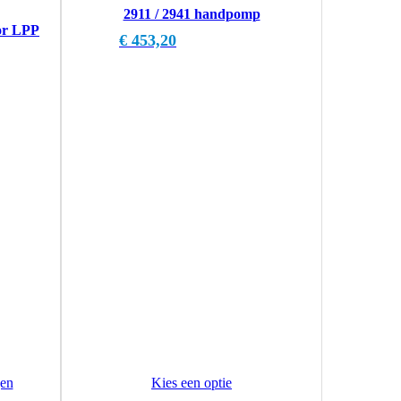
2911 / 2941 handpomp
or LPP
€
453,20
en
Kies een optie