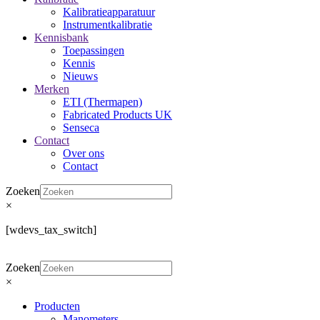
Kalibratieapparatuur
Instrumentkalibratie
Kennisbank
Toepassingen
Kennis
Nieuws
Merken
ETI (Thermapen)
Fabricated Products UK
Senseca
Contact
Over ons
Contact
Zoeken
×
[wdevs_tax_switch]
Zoeken
×
Producten
Manometers