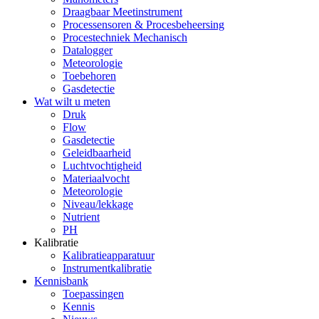
Draagbaar Meetinstrument
Processensoren & Procesbeheersing
Procestechniek Mechanisch
Datalogger
Meteorologie
Toebehoren
Gasdetectie
Wat wilt u meten
Druk
Flow
Gasdetectie
Geleidbaarheid
Luchtvochtigheid
Materiaalvocht
Meteorologie
Niveau/lekkage
Nutrient
PH
Kalibratie
Kalibratieapparatuur
Instrumentkalibratie
Kennisbank
Toepassingen
Kennis