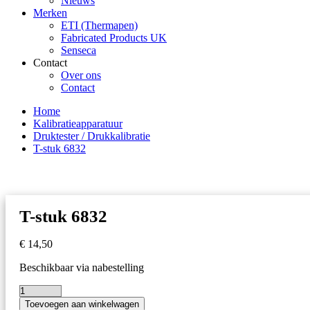
Nieuws
Merken
ETI (Thermapen)
Fabricated Products UK
Senseca
Contact
Over ons
Contact
Home
Kalibratieapparatuur
Druktester / Drukkalibratie
T-stuk 6832
T-stuk 6832
€
14,50
Beschikbaar via nabestelling
T-
Toevoegen aan winkelwagen
stuk