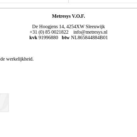
Metresys V.O.F.
De Hoogjens 14, 4254XW Sleeuwijk
+31 (0) 85 0021822 info@metresys.nl
kvk
91996880
btw
NL865844884B01
de werkelijkheid.