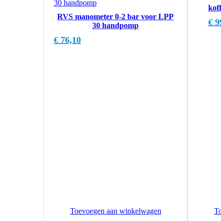
kof
RVS manometer 0-2 bar voor LPP
€
9
30 handpomp
€
76,10
Toevoegen aan winkelwagen
T