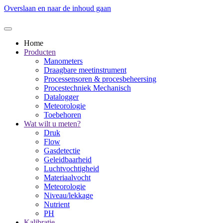
Overslaan en naar de inhoud gaan
Home
Producten
Manometers
Draagbare meetinstrument
Processensoren & procesbeheersing
Procestechniek Mechanisch
Datalogger
Meteorologie
Toebehoren
Wat wilt u meten?
Druk
Flow
Gasdetectie
Geleidbaarheid
Luchtvochtigheid
Materiaalvocht
Meteorologie
Niveau/lekkage
Nutrient
PH
Kalibratie