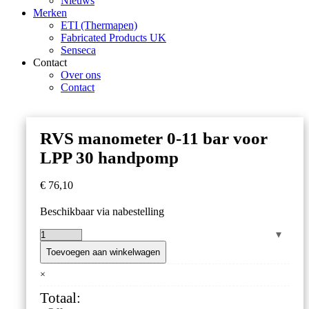
Nieuws
Merken
ETI (Thermapen)
Fabricated Products UK
Senseca
Contact
Over ons
Contact
RVS manometer 0-11 bar voor
LPP 30 handpomp
€
76,10
Beschikbaar via nabestelling
RVS
manometer
Toevoegen aan winkelwagen
0-
×
11
bar
Totaal:
voor