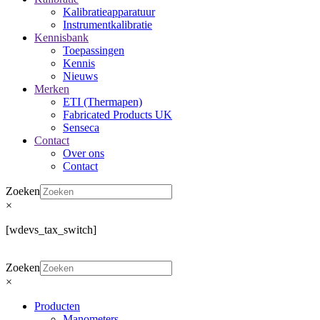
Kalibratieapparatuur
Instrumentkalibratie
Kennisbank
Toepassingen
Kennis
Nieuws
Merken
ETI (Thermapen)
Fabricated Products UK
Senseca
Contact
Over ons
Contact
Zoeken
×
[wdevs_tax_switch]
Zoeken
×
Producten
Manometers