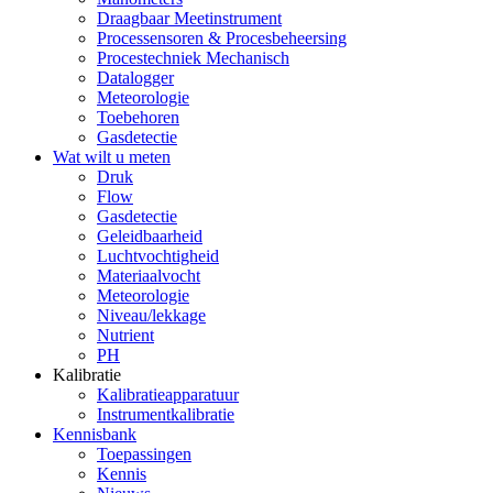
Draagbaar Meetinstrument
Processensoren & Procesbeheersing
Procestechniek Mechanisch
Datalogger
Meteorologie
Toebehoren
Gasdetectie
Wat wilt u meten
Druk
Flow
Gasdetectie
Geleidbaarheid
Luchtvochtigheid
Materiaalvocht
Meteorologie
Niveau/lekkage
Nutrient
PH
Kalibratie
Kalibratieapparatuur
Instrumentkalibratie
Kennisbank
Toepassingen
Kennis