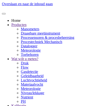
Overslaan en naar de inhoud gaan
Home
Producten
Manometers
Draagbare meetinstrument
Processensoren & procesbeheersing
Procestechniek Mechanisch
Datalogger
Meteorologie
Toebehoren
Wat wilt u meten?
Druk
Flow
Gasdetectie
Geleidbaarheid
Luchtvochtigheid
Materiaalvocht
Meteorologie
Niveau/lekkage
Nutrient
PH
Kalibratie