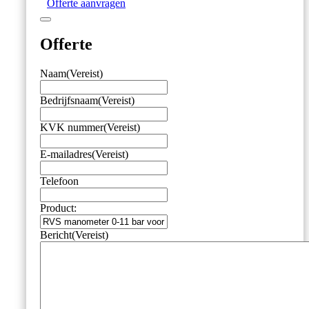
Offerte aanvragen
LPP
30
handpomp
Offerte
aantal
Naam
(Vereist)
Bedrijfsnaam
(Vereist)
KVK nummer
(Vereist)
E-mailadres
(Vereist)
Telefoon
Product:
Bericht
(Vereist)