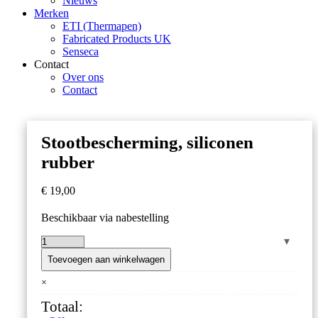
Nieuws
Merken
ETI (Thermapen)
Fabricated Products UK
Senseca
Contact
Over ons
Contact
Stootbescherming, siliconen
rubber
€
19,00
Beschikbaar via nabestelling
Stootbescherming,
siliconen
Toevoegen aan winkelwagen
rubber
×
aantal
Totaal: