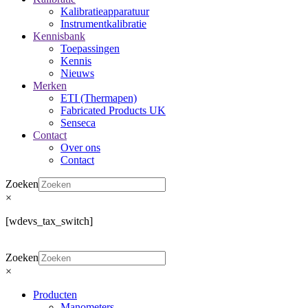
Kalibratieapparatuur
Instrumentkalibratie
Kennisbank
Toepassingen
Kennis
Nieuws
Merken
ETI (Thermapen)
Fabricated Products UK
Senseca
Contact
Over ons
Contact
Zoeken
×
[wdevs_tax_switch]
Zoeken
×
Producten
Manometers