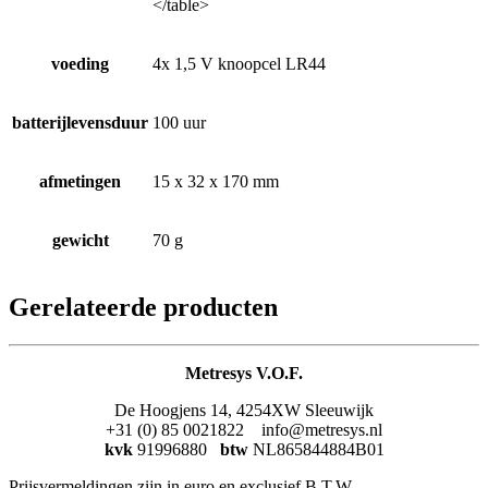
</table>
voeding
4x 1,5 V knoopcel LR44
batterijlevensduur
100 uur
afmetingen
15 x 32 x 170 mm
gewicht
70 g
Gerelateerde producten
Metresys V.O.F.
De Hoogjens 14, 4254XW Sleeuwijk
+31 (0) 85 0021822 info@metresys.nl
kvk
91996880
btw
NL865844884B01
Prijsvermeldingen zijn in euro en exclusief B.T.W.