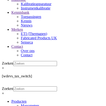
Kalibratieapparatuur
Instrumentkalibratie
Kennisbank
Toepassingen
Kennis
Nieuws
Merken
ETI (Thermapen)
Fabricated Products UK
Senseca
Contact
Over ons
Contact
Zoeken
×
[wdevs_tax_switch]
Zoeken
×
Producten
Manometers