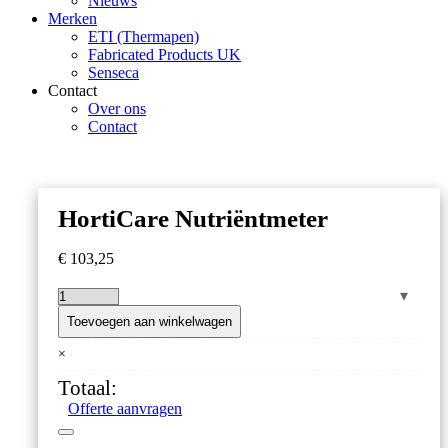
Nieuws
Merken
ETI (Thermapen)
Fabricated Products UK
Senseca
Contact
Over ons
Contact
HortiCare Nutriëntmeter
€
103,25
HortiCare
Nutriëntmeter
Toevoegen aan winkelwagen
aantal
×
Totaal:
Offerte aanvragen