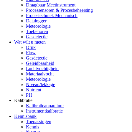
Draagbaar Meetinstrument
Processensoren & Procesbeheersing
Procestechniek Mechanisch
Datalogger
Meteorologie
Toebehoren
Gasdetectie
Wat wilt u meten
Druk
Flow
Gasdetectie
Geleidbaarheid
Luchtvochtigheid
Materiaalvocht
Meteorologie
Niveau/lekkage
Nutrient
PH
Kalibratie
Kalibratieapparatuur
Instrumentkalibratie
Kennisbank
Toepassingen
Kennis