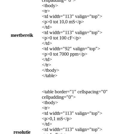
cellpadding="0">
<tbody>
<tr>
<td width="113" valign="top">
<p>0 tot 10,0 mS</p>
</td>
<td width="113" valign="top">
meetbereik
<p>0 tot 100 cF</p>
</td>
<td width="92" valign="top">
<p>0 tot 7000 ppm</p>
</td>
</tr>
</tbody>
</table>
<table border="1" cellspacing="0"
cellpadding="0">
<tbody>
<tr>
<td width="113" valign="top">
<p>0,1 mS</p>
</td>
<td width="113" valign="top">
resolutie