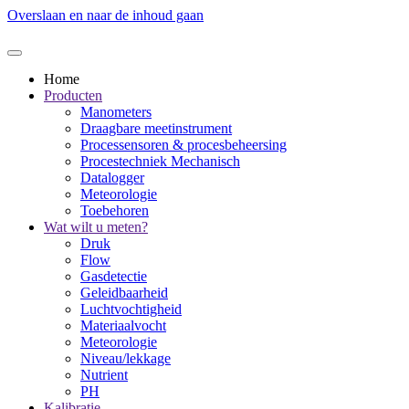
Overslaan en naar de inhoud gaan
Home
Producten
Manometers
Draagbare meetinstrument
Processensoren & procesbeheersing
Procestechniek Mechanisch
Datalogger
Meteorologie
Toebehoren
Wat wilt u meten?
Druk
Flow
Gasdetectie
Geleidbaarheid
Luchtvochtigheid
Materiaalvocht
Meteorologie
Niveau/lekkage
Nutrient
PH
Kalibratie