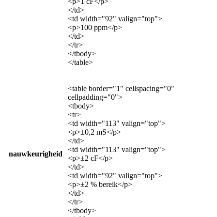
<p>1 cF</p>
</td>
<td width="92" valign="top">
<p>100 ppm</p>
</td>
</tr>
</tbody>
</table>
<table border="1" cellspacing="0"
cellpadding="0">
<tbody>
<tr>
<td width="113" valign="top">
<p>±0,2 mS</p>
</td>
<td width="113" valign="top">
nauwkeurigheid
<p>±2 cF</p>
</td>
<td width="92" valign="top">
<p>±2 % bereik</p>
</td>
</tr>
</tbody>