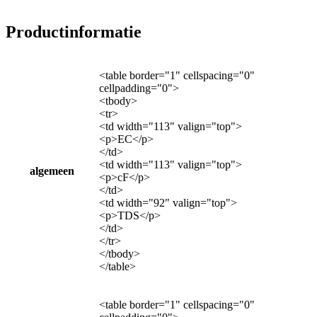
Productinformatie
<table border="1" cellspacing="0"
cellpadding="0">
<tbody>
<tr>
<td width="113" valign="top">
<p>EC</p>
</td>
<td width="113" valign="top">
algemeen
<p>cF</p>
</td>
<td width="92" valign="top">
<p>TDS</p>
</td>
</tr>
</tbody>
</table>
<table border="1" cellspacing="0"