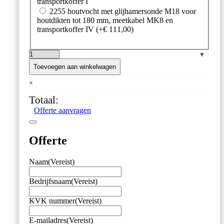
transportkoffer I
2255 houtvocht met glijhamersonde M18 voor
houtdikten tot 180 mm, meetkabel MK8 en
transportkoffer IV
(+
€
111,00
)
Hydromette
HT65
Toevoegen aan winkelwagen
houtvochtmeter
×
aantal
Totaal:
Offerte aanvragen
Offerte
Naam
(Vereist)
Bedrijfsnaam
(Vereist)
KVK nummer
(Vereist)
E-mailadres
(Vereist)