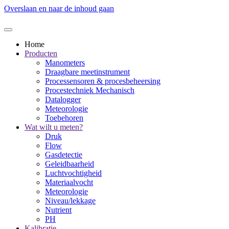
Overslaan en naar de inhoud gaan
Home
Producten
Manometers
Draagbare meetinstrument
Processensoren & procesbeheersing
Procestechniek Mechanisch
Datalogger
Meteorologie
Toebehoren
Wat wilt u meten?
Druk
Flow
Gasdetectie
Geleidbaarheid
Luchtvochtigheid
Materiaalvocht
Meteorologie
Niveau/lekkage
Nutrient
PH
Kalibratie