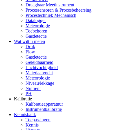
Draagbaar Meetinstrument
Processensoren & Procesbeheersing
Procestechniek Mechanisch
Datalogger
Meteorologie
Toebehoren
Gasdetectie
Wat wilt u meten
Druk
Flow
Gasdetectie
Geleidbaarheid
Luchtvochtigheid
Materiaalvocht
Meteorologie
Niveau/lekkage
Nutrient
PH
Kalibratie
Kalibratieapparatuur
Instrumentkalibratie
Kennisbank
Toepassingen
Kennis