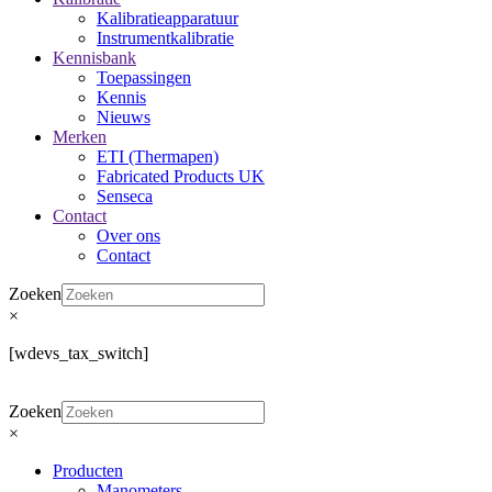
Kalibratieapparatuur
Instrumentkalibratie
Kennisbank
Toepassingen
Kennis
Nieuws
Merken
ETI (Thermapen)
Fabricated Products UK
Senseca
Contact
Over ons
Contact
Zoeken
×
[wdevs_tax_switch]
Zoeken
×
Producten
Manometers