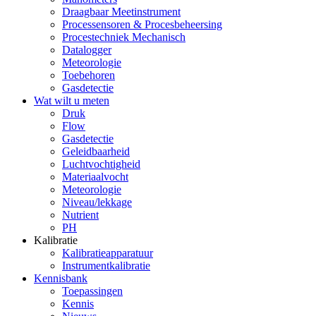
Draagbaar Meetinstrument
Processensoren & Procesbeheersing
Procestechniek Mechanisch
Datalogger
Meteorologie
Toebehoren
Gasdetectie
Wat wilt u meten
Druk
Flow
Gasdetectie
Geleidbaarheid
Luchtvochtigheid
Materiaalvocht
Meteorologie
Niveau/lekkage
Nutrient
PH
Kalibratie
Kalibratieapparatuur
Instrumentkalibratie
Kennisbank
Toepassingen
Kennis