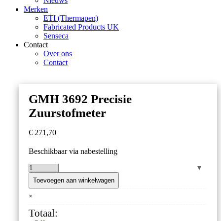
Nieuws
Merken
ETI (Thermapen)
Fabricated Products UK
Senseca
Contact
Over ons
Contact
GMH 3692 Precisie
Zuurstofmeter
€
271,70
Beschikbaar via nabestelling
GMH
3692
Toevoegen aan winkelwagen
Precisie
×
Zuurstofmeter
aantal
Totaal: