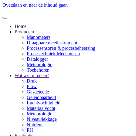
Overslaan en naar de inhoud gaan
Home
Producten
Manometers
Draagbare meetinstrument
Processensoren & procesbeheersing
Procestechniek Mechanisch
Datalogger
Meteorologie
Toebehoren
Wat wilt u meten?
Druk
Flow
Gasdetectie
Geleidbaarheid
Luchtvochtigheid
Materiaalvocht
Meteorologie
Niveau/lekkage
Nutrient
PH
Kalibratie