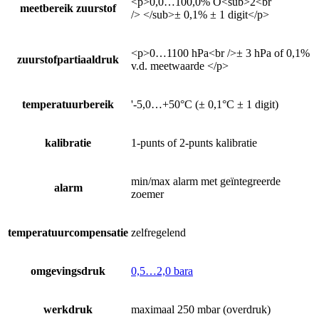
<p>0,0…100,0% O<sub>2<br
meetbereik zuurstof
/> </sub>± 0,1% ± 1 digit</p>
<p>0…1100 hPa<br />± 3 hPa of 0,1%
zuurstofpartiaaldruk
v.d. meetwaarde </p>
temperatuurbereik
'-5,0…+50°C (± 0,1°C ± 1 digit)
kalibratie
1-punts of 2-punts kalibratie
min/max alarm met geïntegreerde
alarm
zoemer
temperatuurcompensatie
zelfregelend
omgevingsdruk
0,5…2,0 bara
werkdruk
maximaal 250 mbar (overdruk)