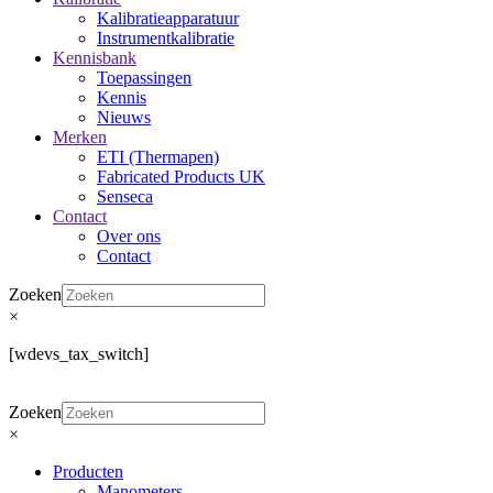
Kalibratieapparatuur
Instrumentkalibratie
Kennisbank
Toepassingen
Kennis
Nieuws
Merken
ETI (Thermapen)
Fabricated Products UK
Senseca
Contact
Over ons
Contact
Zoeken
×
[wdevs_tax_switch]
Zoeken
×
Producten
Manometers