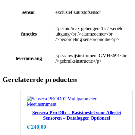
sensor
exclusief zuurstofsensor
<p>min/max geheugen<br />seriële
functies
uitgang<br />alarmzoemer<br
/>beoordeling sensorconditie</p>
<p>aanwijsinstrument GMH3691<br
leveromvang
/>gebruiksinstructie</p>
Gerelateerde producten
Senseca Pro D0x – Basistoestel voor Allerlei
Sensoren – Datalogger Optioneel
€
240,00