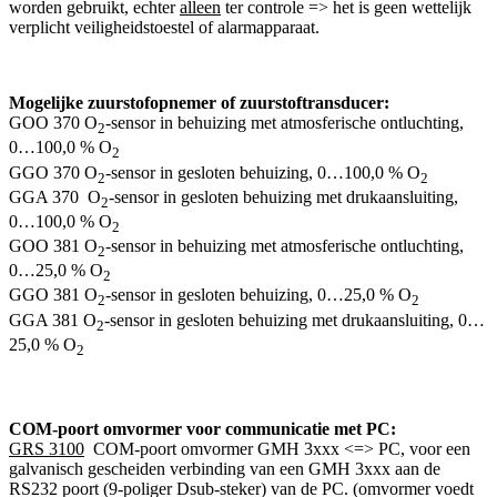
worden gebruikt, echter
alleen
ter controle => het is geen wettelijk
verplicht veiligheidstoestel of alarmapparaat.
Mogelijke zuurstofopnemer of zuurstoftransducer:
GOO 370 O
-sensor in behuizing met atmosferische ontluchting,
2
0…100,0 % O
2
GGO 370 O
-sensor in gesloten behuizing, 0…100,0 % O
2
2
GGA 370 O
-sensor in gesloten behuizing met drukaansluiting,
2
0…100,0 % O
2
GOO 381 O
-sensor in behuizing met atmosferische ontluchting,
2
0…25,0 % O
2
GGO 381 O
-sensor in gesloten behuizing, 0…25,0 % O
2
2
GGA 381 O
-sensor in gesloten behuizing met drukaansluiting, 0…
2
25,0 % O
2
COM-poort omvormer voor communicatie met PC:
GRS 3100
COM-poort omvormer GMH 3xxx <=> PC, voor een
galvanisch gescheiden verbinding van een GMH 3xxx aan de
RS232 poort (9-poliger Dsub-steker) van de PC. (omvormer voedt