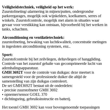
Veiligheidstechniek, veiligheid op het werk:
Zuurstofmeting/-alarmering in mijnen/putten, ondergrondse
parkeergarages, mogelijk ook wijnkelders, koelkamers, serres of
winkels. Zuurstofcontrole, mogelijk met alarm in situaties waar
gevaar voor verstikking kan ontstaan, bijvoorbeeld bij het werken in
tanks, schachten.
Airconditioning en ventilatietechniek:
zuurstofmeting, bewaking van luchtkwaliteit, concentratie metingen
in ingesloten airconditioning systemen, enz..
Sport:
Zuurstofcontrole bij het zeilvliegen, deltavliegen of hanggliding.
Controle van het zuurstof gehalte van gecomprimeerde lucht van
ademhalingsapparatuur.
GMH 3692T
voor de controle van duikgas: deze meetset is
samengesteld voor de professionele duiker die altijd de
samenstelling van zijn duikgas controleert.
De set GMH3692T bestaat uit de onderdelen:
• precisie zuurstofmeter GMH 3692
• opnemer/sensor GOEL 370
• dichtingsring, gebruiksinstructie en batterij.
Het toestel GMH 3692 kan voor bovengenoemde toepassingen