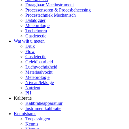
Draagbaar Meetinstrument
Processensoren & Procesbeheersing
Procestechniek Mechanisch
Datalogger
Meteorologie
Toebehoren
Gasdetectie
Wat wilt u meten
Druk
Flow
Gasdetectie
Geleidbaarheid
Luchtvochtigheid
Materiaalvocht
Meteorologie
Niveau/lekkage
Nutrient
PH
Kalibratie
Kalibratieapparatuur
Instrumentkalibratie
Kennisbank
Toepassingen
Kennis