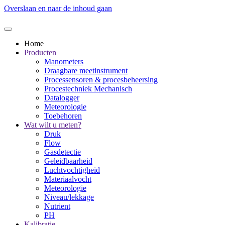
Overslaan en naar de inhoud gaan
Home
Producten
Manometers
Draagbare meetinstrument
Processensoren & procesbeheersing
Procestechniek Mechanisch
Datalogger
Meteorologie
Toebehoren
Wat wilt u meten?
Druk
Flow
Gasdetectie
Geleidbaarheid
Luchtvochtigheid
Materiaalvocht
Meteorologie
Niveau/lekkage
Nutrient
PH
Kalibratie