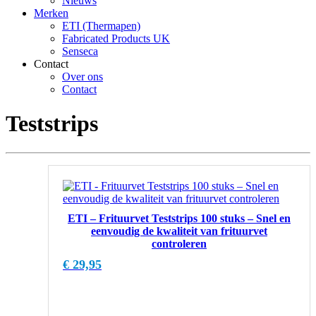
Nieuws
Merken
ETI (Thermapen)
Fabricated Products UK
Senseca
Contact
Over ons
Contact
Teststrips
ETI – Frituurvet Teststrips 100 stuks – Snel en
eenvoudig de kwaliteit van frituurvet
controleren
€
29,95