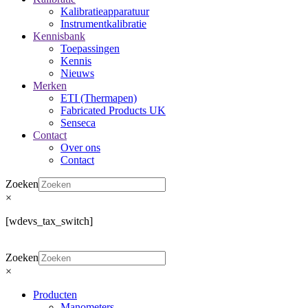
Kalibratieapparatuur
Instrumentkalibratie
Kennisbank
Toepassingen
Kennis
Nieuws
Merken
ETI (Thermapen)
Fabricated Products UK
Senseca
Contact
Over ons
Contact
Zoeken
×
[wdevs_tax_switch]
Zoeken
×
Producten
Manometers