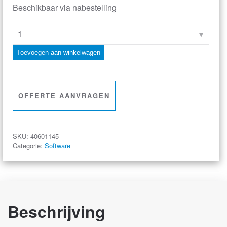
Beschikbaar via nabestelling
GSOFT
40K
Toevoegen aan winkelwagen
–
Software
aantal
OFFERTE AANVRAGEN
SKU:
40601145
Categorie:
Software
Beschrijving