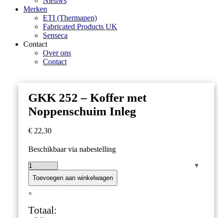
Nieuws
Merken
ETI (Thermapen)
Fabricated Products UK
Senseca
Contact
Over ons
Contact
GKK 252 – Koffer met
Noppenschuim Inleg
€
22,30
Beschikbaar via nabestelling
GKK
252
Toevoegen aan winkelwagen
–
×
Koffer
met
Totaal:
Noppenschuim