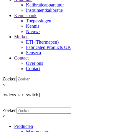
Kalibratieapparatuur
Instrumentkalibratie
Kennisbank
Toepassingen
Kennis
Nieuws
Merken
ETI (Thermapen)
Fabricated Products UK
Senseca
Contact
Over ons
Contact
Zoeken
×
[wdevs_tax_switch]
Zoeken
×
Producten
Manometers