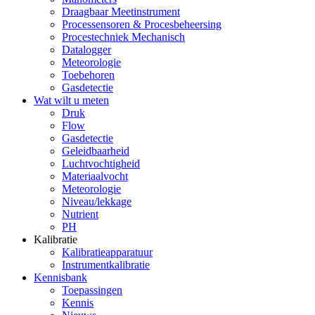
Draagbaar Meetinstrument
Processensoren & Procesbeheersing
Procestechniek Mechanisch
Datalogger
Meteorologie
Toebehoren
Gasdetectie
Wat wilt u meten
Druk
Flow
Gasdetectie
Geleidbaarheid
Luchtvochtigheid
Materiaalvocht
Meteorologie
Niveau/lekkage
Nutrient
PH
Kalibratie
Kalibratieapparatuur
Instrumentkalibratie
Kennisbank
Toepassingen
Kennis