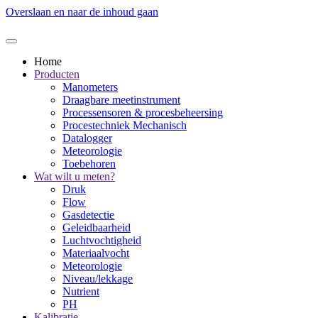
Overslaan en naar de inhoud gaan
Home
Producten
Manometers
Draagbare meetinstrument
Processensoren & procesbeheersing
Procestechniek Mechanisch
Datalogger
Meteorologie
Toebehoren
Wat wilt u meten?
Druk
Flow
Gasdetectie
Geleidbaarheid
Luchtvochtigheid
Materiaalvocht
Meteorologie
Niveau/lekkage
Nutrient
PH
Kalibratie