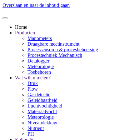
Overslaan en naar de inhoud gaan
Home
Producten
Manometers
Draagbare meetinstrument
Processensoren & procesbeheersing
Procestechniek Mechanisch
Datalogger
Meteorologie
Toebehoren
Wat wilt u meten?
Druk
Flow
Gasdetectie
Geleidbaarheid
Luchtvochtigheid
Materiaalvocht
Meteorologie
Niveau/lekkage
Nutrient
PH
Kalibratie