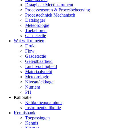
Draagbaar Meetinstrument
Processensoren & Procesbeheersing
Procestechniek Mechanisch
Datalogger
Meteorologie
Toebehoren
Gasdetectie
Wat wilt u meten
Druk
Flow
Gasdetectie
Geleidbaarheid
Luchtvochtigheid
Materiaalvocht
Meteorologie
Niveau/lekkage
Nutrient
PH
Kalibratie
Kalibratieapparatuur
Instrumentkalibratie
Kennisbank
Toepassingen
Kennis