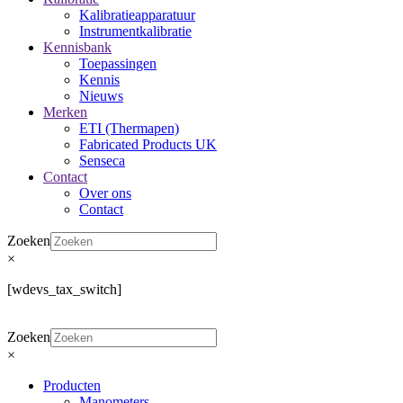
Kalibratieapparatuur
Instrumentkalibratie
Kennisbank
Toepassingen
Kennis
Nieuws
Merken
ETI (Thermapen)
Fabricated Products UK
Senseca
Contact
Over ons
Contact
Zoeken
×
[wdevs_tax_switch]
Zoeken
×
Producten
Manometers