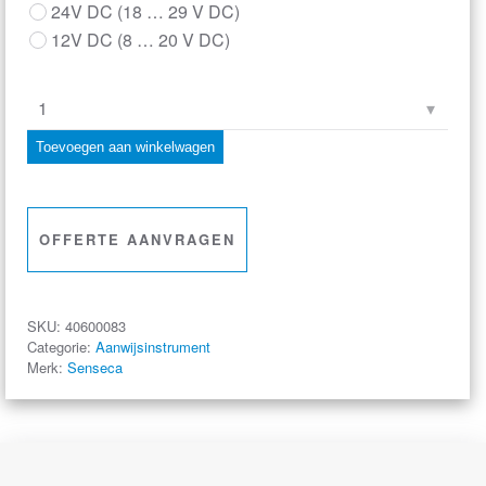
24V DC (18 … 29 V DC)
12V DC (8 … 20 V DC)
GTH
2448/1
Toevoegen aan winkelwagen
Aanwijsinstrument
–
Thermokoppel
OFFERTE AANVRAGEN
type
K
aantal
SKU:
40600083
Categorie:
Aanwijsinstrument
Merk:
Senseca