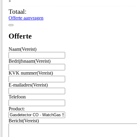
–
×
WatchGas
Totaal:
SST1
Koolmonoxide
Offerte aanvragen
–
Vervangbare
Sensor
Offerte
aantal
Naam
(Vereist)
Bedrijfsnaam
(Vereist)
KVK nummer
(Vereist)
E-mailadres
(Vereist)
Telefoon
Product:
Bericht
(Vereist)