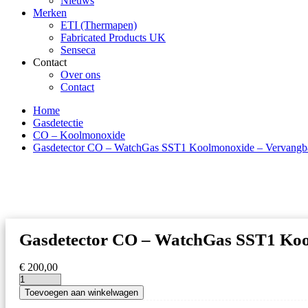
Nieuws
Merken
ETI (Thermapen)
Fabricated Products UK
Senseca
Contact
Over ons
Contact
Home
Gasdetectie
CO – Koolmonoxide
Gasdetector CO – WatchGas SST1 Koolmonoxide – Vervangba
Gasdetector CO – WatchGas SST1 Koo
€
200,00
Gasdetector
Toevoegen aan winkelwagen
CO