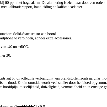
, bij 60 ppm het hoge alarm. De alarmering is zichtbaar door een rod
met kalibratierapport, handleiding en kalibratieadapter.
ouwbare Solid-State sensor aan boord.
rtphone te verbinden, zonder extra accessoires.
 van -40 tot +60°C.
n er 30.
staat bij onvolledige verbranding van brandstoffen zoals aardgas, hout,
zelfs de dood. Koolmonoxide wordt veel sneller door het bloed opgenome
hoofdpijn, misselijkheid, duizeligheid, vermoeidheid en in ernstige ge
d Gebonden Gemiddelde/ TGG)