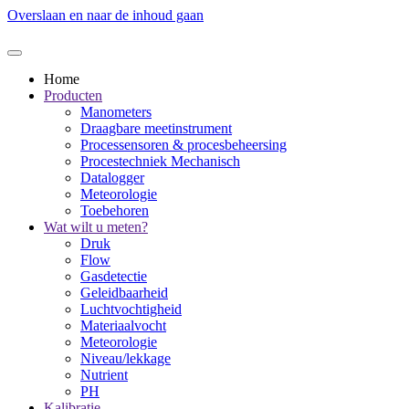
Overslaan en naar de inhoud gaan
Home
Producten
Manometers
Draagbare meetinstrument
Processensoren & procesbeheersing
Procestechniek Mechanisch
Datalogger
Meteorologie
Toebehoren
Wat wilt u meten?
Druk
Flow
Gasdetectie
Geleidbaarheid
Luchtvochtigheid
Materiaalvocht
Meteorologie
Niveau/lekkage
Nutrient
PH
Kalibratie