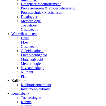
Draagbaar Meetinstrument
Processensoren & Procesbeheersing
Procestechniek Mechanisch
Datalogger
Meteorologie
Toebehoren
Gasdetectie
Wat wilt u meten
Druk
Flow
Gasdetectie
Geleidbaarheid
Luchtvochtigheid
Materiaalvocht
Meteorologie
Niveau/lekkage
Nutrient
PH
Kalibratie
Kalibratieapparatuur
Instrumentkalibratie
Kennisbank
Toepassingen
Kennis