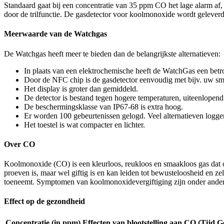
Standaard gaat bij een concentratie van 35 ppm CO het lage alarm af
door de trilfunctie. De gasdetector voor koolmonoxide wordt geleverd 
Meerwaarde van de Watchgas
De Watchgas heeft meer te bieden dan de belangrijkste alternatieven:
In plaats van een elektrochemische heeft de WatchGas een betr
Door de NFC chip is de gasdetector eenvoudig met bijv. uw sma
Het display is groter dan gemiddeld.
De detector is bestand tegen hogere temperaturen, uiteenlopend
De beschermingsklasse van IP67-68 is extra hoog.
Er worden 100 gebeurtenissen gelogd. Veel alternatieven logge
Het toestel is wat compacter en lichter.
Over CO
Koolmonoxide (CO) is een kleurloos, reukloos en smaakloos gas dat ont
proeven is, maar wel giftig is en kan leiden tot bewusteloosheid en 
toeneemt. Symptomen van koolmonoxidevergiftiging zijn onder andere 
Effect op de gezondheid
Concentratie (in ppm)
Effecten van blootstelling aan CO (Tij