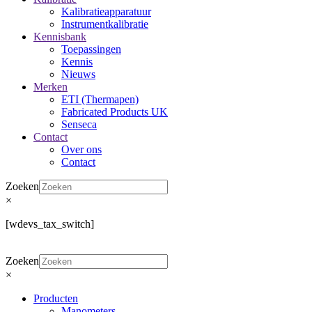
Kalibratieapparatuur
Instrumentkalibratie
Kennisbank
Toepassingen
Kennis
Nieuws
Merken
ETI (Thermapen)
Fabricated Products UK
Senseca
Contact
Over ons
Contact
Zoeken
×
[wdevs_tax_switch]
Zoeken
×
Producten
Manometers