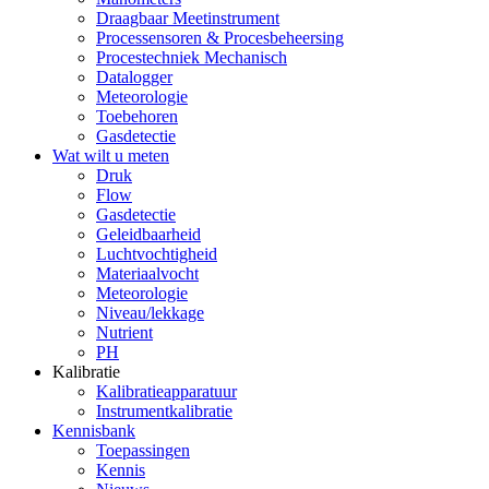
Draagbaar Meetinstrument
Processensoren & Procesbeheersing
Procestechniek Mechanisch
Datalogger
Meteorologie
Toebehoren
Gasdetectie
Wat wilt u meten
Druk
Flow
Gasdetectie
Geleidbaarheid
Luchtvochtigheid
Materiaalvocht
Meteorologie
Niveau/lekkage
Nutrient
PH
Kalibratie
Kalibratieapparatuur
Instrumentkalibratie
Kennisbank
Toepassingen
Kennis