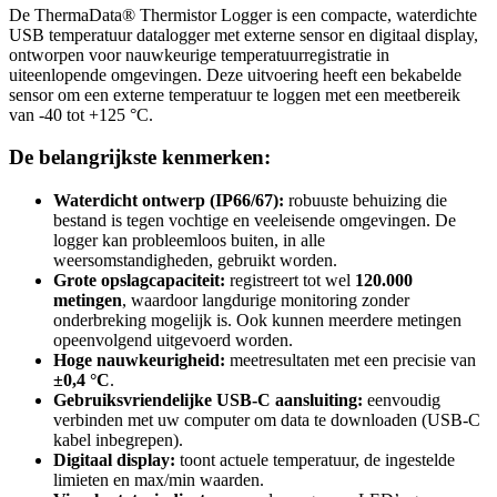
De ThermaData® Thermistor Logger is een compacte, waterdichte
USB temperatuur datalogger met externe sensor en digitaal display,
ontworpen voor nauwkeurige temperatuurregistratie in
uiteenlopende omgevingen. Deze uitvoering heeft een bekabelde
sensor om een externe temperatuur te loggen met een meetbereik
van -40 tot +125 °C.
De belangrijkste kenmerken:
Waterdicht ontwerp (IP66/67):
robuuste behuizing die
bestand is tegen vochtige en veeleisende omgevingen. De
logger kan probleemloos buiten, in alle
weersomstandigheden, gebruikt worden.
Grote opslagcapaciteit:
registreert tot wel
120.000
metingen
, waardoor langdurige monitoring zonder
onderbreking mogelijk is. Ook kunnen meerdere metingen
opeenvolgend uitgevoerd worden.
Hoge nauwkeurigheid:
meetresultaten met een precisie van
±0,4 °C
.
Gebruiksvriendelijke USB-C aansluiting:
eenvoudig
verbinden met uw computer om data te downloaden (USB-C
kabel inbegrepen).
Digitaal display:
toont actuele temperatuur, de ingestelde
limieten en max/min waarden.