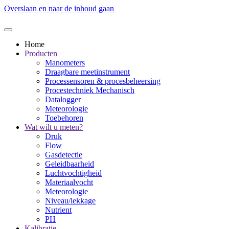
Overslaan en naar de inhoud gaan
Home
Producten
Manometers
Draagbare meetinstrument
Processensoren & procesbeheersing
Procestechniek Mechanisch
Datalogger
Meteorologie
Toebehoren
Wat wilt u meten?
Druk
Flow
Gasdetectie
Geleidbaarheid
Luchtvochtigheid
Materiaalvocht
Meteorologie
Niveau/lekkage
Nutrient
PH
Kalibratie