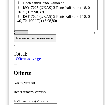
Geen aanvullende kalibratie
ISO17025 (UKAS) 3-Punts kalibratie (-18, 0,
70 °C)
(+
€
90,30
)
ISO17025 (UKAS) 5-Punts kalibratie (-18, 0,
40, 70, 100 °C)
(+
€
98,80
)
ETI
–
Toevoegen aan winkelwagen
Waterdichte
×
Temperatuur
Datalogger
Totaal:
'ThermaData'
Offerte aanvragen
–
met
Externe
Offerte
Sensor
–
USB
Naam
(Vereist)
C
aantal
Bedrijfsnaam
(Vereist)
KVK nummer
(Vereist)