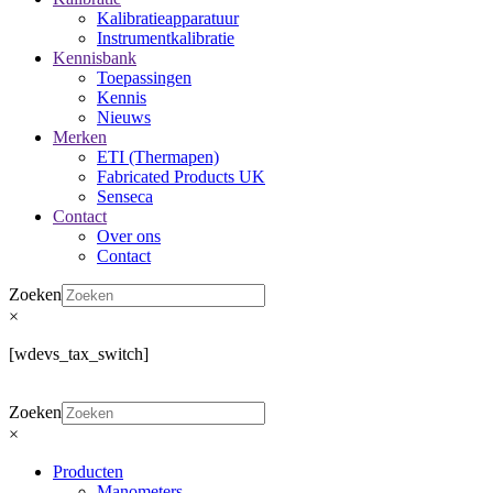
Kalibratieapparatuur
Instrumentkalibratie
Kennisbank
Toepassingen
Kennis
Nieuws
Merken
ETI (Thermapen)
Fabricated Products UK
Senseca
Contact
Over ons
Contact
Zoeken
×
[wdevs_tax_switch]
Zoeken
×
Producten
Manometers