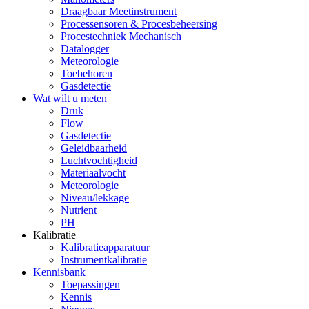
Draagbaar Meetinstrument
Processensoren & Procesbeheersing
Procestechniek Mechanisch
Datalogger
Meteorologie
Toebehoren
Gasdetectie
Wat wilt u meten
Druk
Flow
Gasdetectie
Geleidbaarheid
Luchtvochtigheid
Materiaalvocht
Meteorologie
Niveau/lekkage
Nutrient
PH
Kalibratie
Kalibratieapparatuur
Instrumentkalibratie
Kennisbank
Toepassingen
Kennis