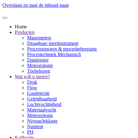
Overslaan en naar de inhoud gaan
Home
Producten
Manometers
Draagbare meetinstrument
Processensoren & procesbeheersing
Procestechniek Mechanisch
Datalogger
Meteorologie
Toebehoren
Wat wilt u meten?
Druk
Flow
Gasdetectie
Geleidbaarheid
Luchtvochtigheid
Materiaalvocht
Meteorologie
Niveau/lekkage
Nutrient
PH
Kalibratie