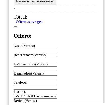
3181-
Toevoegen aan winkelwagen
01
×
Precisiemanometer
/
Totaal:
Logger
Offerte aanvragen
aantal
Offerte
Naam
(Vereist)
Bedrijfsnaam
(Vereist)
KVK nummer
(Vereist)
E-mailadres
(Vereist)
Telefoon
Product:
Bericht
(Vereist)