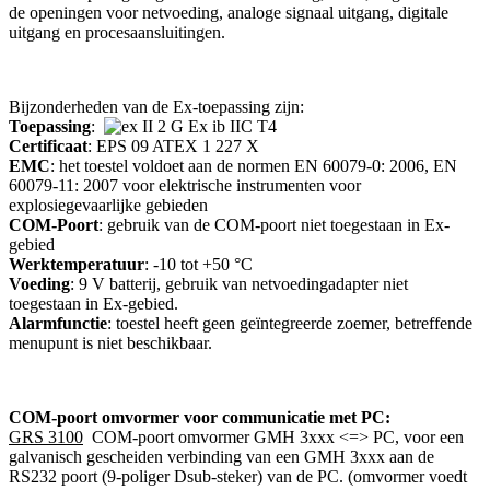
de openingen voor netvoeding, analoge signaal uitgang, digitale
uitgang en procesaansluitingen.
Bijzonderheden van de Ex-toepassing zijn:
Toepassing
:
II 2 G Ex ib IIC T4
Certificaat
: EPS 09 ATEX 1 227 X
EMC
: het toestel voldoet aan de normen EN 60079-0: 2006, EN
60079-11: 2007 voor elektrische instrumenten voor
explosiegevaarlijke gebieden
COM-Poort
: gebruik van de COM-poort niet toegestaan in Ex-
gebied
Werktemperatuur
: -10 tot +50 °C
Voeding
: 9 V batterij, gebruik van netvoedingadapter niet
toegestaan in Ex-gebied.
Alarmfunctie
: toestel heeft geen geïntegreerde zoemer, betreffende
menupunt is niet beschikbaar.
COM-poort omvormer voor communicatie met PC:
GRS 3100
COM-poort omvormer GMH 3xxx <=> PC, voor een
galvanisch gescheiden verbinding van een GMH 3xxx aan de
RS232 poort (9-poliger Dsub-steker) van de PC. (omvormer voedt