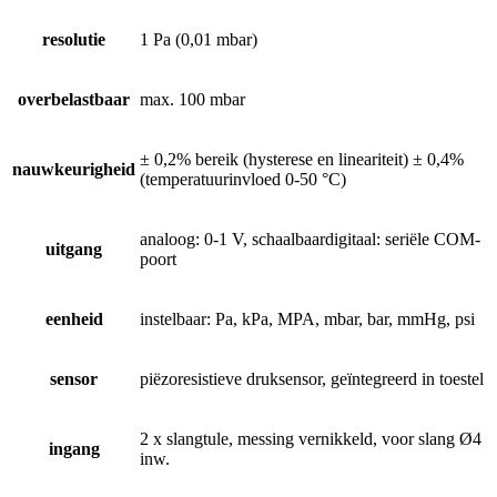
resolutie
1 Pa (0,01 mbar)
overbelastbaar
max. 100 mbar
± 0,2% bereik (hysterese en lineariteit) ± 0,4%
nauwkeurigheid
(temperatuurinvloed 0-50 °C)
analoog: 0-1 V, schaalbaardigitaal: seriële COM-
uitgang
poort
eenheid
instelbaar: Pa, kPa, MPA, mbar, bar, mmHg, psi
sensor
piëzoresistieve druksensor, geïntegreerd in toestel
2 x slangtule, messing vernikkeld, voor slang Ø4
ingang
inw.