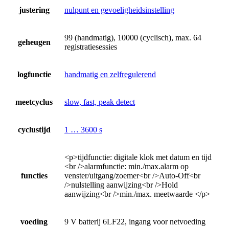
justering
nulpunt en gevoeligheidsinstelling
99 (handmatig), 10000 (cyclisch), max. 64
geheugen
registratiesessies
logfunctie
handmatig en zelfregulerend
meetcyclus
slow, fast, peak detect
cyclustijd
1 … 3600 s
<p>tijdfunctie: digitale klok met datum en tijd
<br />alarmfunctie: min./max.alarm op
functies
venster/uitgang/zoemer<br />Auto-Off<br
/>nulstelling aanwijzing<br />Hold
aanwijzing<br />min./max. meetwaarde </p>
voeding
9 V batterij 6LF22, ingang voor netvoeding