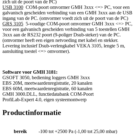
zich uit de poort van de PC)
USB 3100
COM-poort omvormer GMH 3xxx <=> PC, voor een
galvanisch gescheiden verbinding van een GMH 3xxx aan de USB
ingang van de PC. (omvormer voedt zich uit de poort van de PC)
GRS 3105
5-voudige COM-poort omvormer GMH 3xxx <=> PC,
voor een galvanisch gescheiden verbinding van 5 toestellen GMH
3xxx aan de RS232 poort (9-poliger Dsub-steker) van de PC.
(omvormer heeft een eigen netvoeding met kabel en stekker.
Levering inclusief Dsub-verlengkabel VEKA 3105, lengte 5 m,
aansluiting toestel <=> omvormer).
Software voor GMH 3181:
GSOFT 3050, bediening loggers GMH 3xxx
EBS 20M, meetwaardenregistratie, 20 kanalen
EBS 60M, meetwaardenregistratie, 60 kanalen
GMH 3000.DLL, functiedatabank COM-Poort
ProfiLab-Expert 4.0, eigen systeemontwerp
Productinformatie
bereik
-100 tot +2500 Pa (-1,00 tot 25,00 mbar)