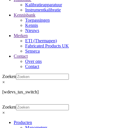
Kalibratieapparatuur
Instrumentkalibratie
Kennisbank
Toepassingen
Kennis
Nieuws
Merken
ETI (Thermapen)
Fabricated Products UK
Senseca
Contact
Over ons
Contact
Zoeken
×
[wdevs_tax_switch]
Zoeken
×
Producten
Manometers