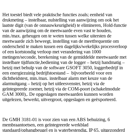
Het toestel biedt vele praktische functies zoals; eenheid van
drukmeting – instelbaar, nulstelling van aanwijzing om ook het
laatste digit (van de onnauwkeurigheid) te elimineren, Hold-functie
van de aanwijzing om de meetwaarde even vast te houden,
min./max. geheugen om te weten tussen welke uitersten de
meetwaarde zich beweegt, instelling van de meetfrequentie om
onderscheid te maken tussen een dagelijks/wekelijks procesverloop
of een kortstondig verloop met verandering van 1000
metingen/seconde, berekening van de gemiddelde meetwaarde met
instelbare tijdfunctie,bediening van de logger – hetzij handmatig –
hetzij met behulp van de software GSOFT 3050, loggerbedrijf in
een energiezuinig bedrijfstoestand – bijvoorbeeld voor een
dichtheidstest, min./max. instelbaar alarm met keuze van de
alarmuitgang – hetzij op het uitleesvenster, hetzij via de
geïntegreerde zoemer, hetzij via de COM-poort (schakelmodule
GAM 3000),. De opgeslagen meetwaarden kunnen worden
uitgelezen, bewerkt, uitvergroot, opgeslagen en geëxporteerd.
De GMH 3181-01 is voor zien van een ABS behuizing, 6
membraantoetsen, een geïntegreerde werkblad
standaard/ophangbeugel en is waterbestendig, IP 65, uitgezonderd