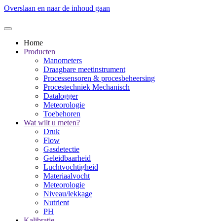
Overslaan en naar de inhoud gaan
Home
Producten
Manometers
Draagbare meetinstrument
Processensoren & procesbeheersing
Procestechniek Mechanisch
Datalogger
Meteorologie
Toebehoren
Wat wilt u meten?
Druk
Flow
Gasdetectie
Geleidbaarheid
Luchtvochtigheid
Materiaalvocht
Meteorologie
Niveau/lekkage
Nutrient
PH
Kalibratie