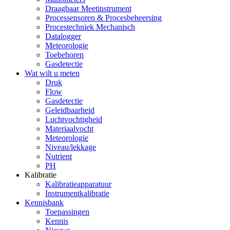
Draagbaar Meetinstrument
Processensoren & Procesbeheersing
Procestechniek Mechanisch
Datalogger
Meteorologie
Toebehoren
Gasdetectie
Wat wilt u meten
Druk
Flow
Gasdetectie
Geleidbaarheid
Luchtvochtigheid
Materiaalvocht
Meteorologie
Niveau/lekkage
Nutrient
PH
Kalibratie
Kalibratieapparatuur
Instrumentkalibratie
Kennisbank
Toepassingen
Kennis