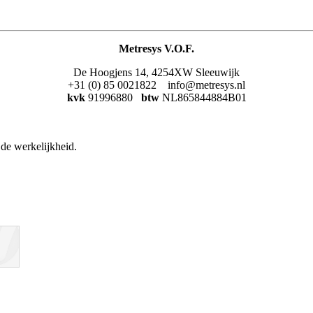
Metresys V.O.F.
De Hoogjens 14, 4254XW Sleeuwijk
+31 (0) 85 0021822 info@metresys.nl
kvk
91996880
btw
NL865844884B01
de werkelijkheid.