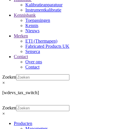
Kalibratieapparatuur
Instrumentkalibratie
Kennisbank
Toepassingen
Kennis
Nieuws
Merken
ETI (Thermapen)
Fabricated Products UK
Senseca
Contact
Over ons
Contact
Zoeken
×
[wdevs_tax_switch]
Zoeken
×
Producten
Manometers