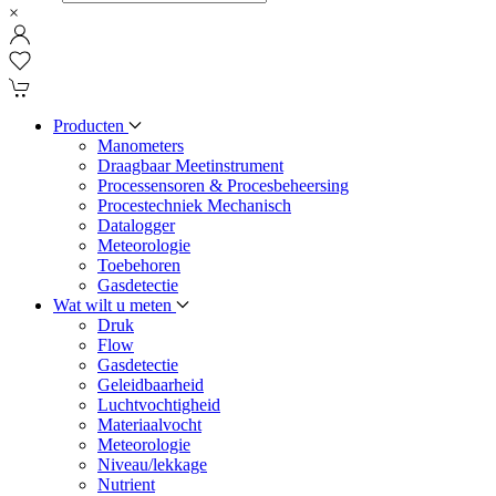
×
Producten
Manometers
Draagbaar Meetinstrument
Processensoren & Procesbeheersing
Procestechniek Mechanisch
Datalogger
Meteorologie
Toebehoren
Gasdetectie
Wat wilt u meten
Druk
Flow
Gasdetectie
Geleidbaarheid
Luchtvochtigheid
Materiaalvocht
Meteorologie
Niveau/lekkage
Nutrient