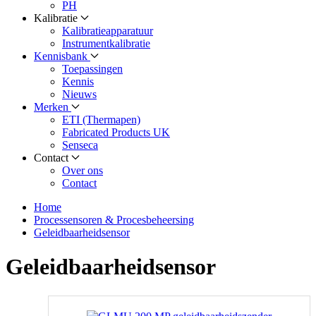
PH
Kalibratie
Kalibratieapparatuur
Instrumentkalibratie
Kennisbank
Toepassingen
Kennis
Nieuws
Merken
ETI (Thermapen)
Fabricated Products UK
Senseca
Contact
Over ons
Contact
Home
Processensoren & Procesbeheersing
Geleidbaarheidsensor
Geleidbaarheidsensor