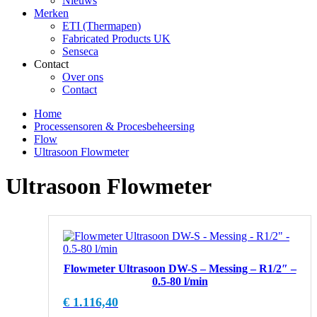
Nieuws
Merken
ETI (Thermapen)
Fabricated Products UK
Senseca
Contact
Over ons
Contact
Home
Processensoren & Procesbeheersing
Flow
Ultrasoon Flowmeter
Ultrasoon Flowmeter
Flowmeter Ultrasoon DW-S – Messing – R1/2″ –
0.5-80 l/min
€
1.116,40