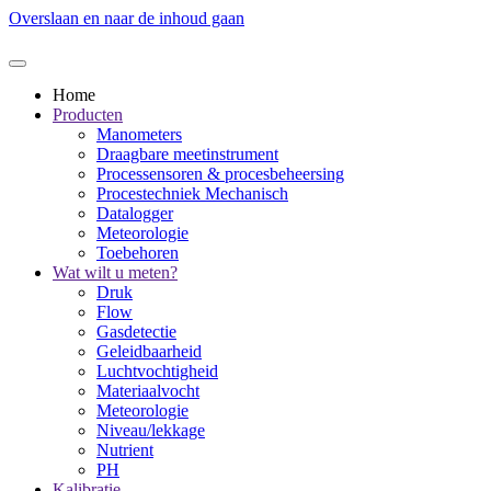
Overslaan en naar de inhoud gaan
Home
Producten
Manometers
Draagbare meetinstrument
Processensoren & procesbeheersing
Procestechniek Mechanisch
Datalogger
Meteorologie
Toebehoren
Wat wilt u meten?
Druk
Flow
Gasdetectie
Geleidbaarheid
Luchtvochtigheid
Materiaalvocht
Meteorologie
Niveau/lekkage
Nutrient
PH
Kalibratie