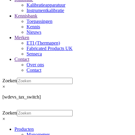
Kalibratieapparatuur
Instrumentkalibratie
Kennisbank
Toepassingen
Kennis
Nieuws
Merken
ETI (Thermapen)
Fabricated Products UK
Senseca
Contact
Over ons
Contact
Zoeken
×
[wdevs_tax_switch]
Zoeken
×
Producten
Manometers