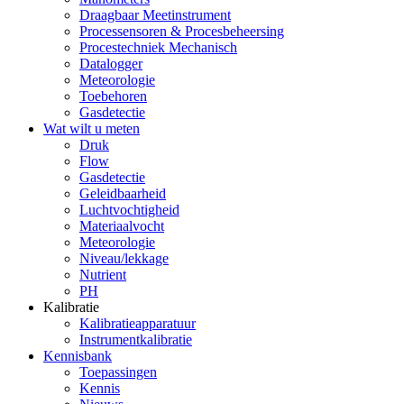
Draagbaar Meetinstrument
Processensoren & Procesbeheersing
Procestechniek Mechanisch
Datalogger
Meteorologie
Toebehoren
Gasdetectie
Wat wilt u meten
Druk
Flow
Gasdetectie
Geleidbaarheid
Luchtvochtigheid
Materiaalvocht
Meteorologie
Niveau/lekkage
Nutrient
PH
Kalibratie
Kalibratieapparatuur
Instrumentkalibratie
Kennisbank
Toepassingen
Kennis