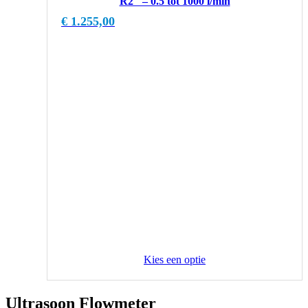
R2″ – 0.5 tot 1000 l/min
€
1.255,00
Kies een optie
Ultrasoon Flowmeter