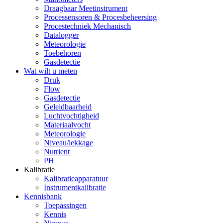
Draagbaar Meetinstrument
Processensoren & Procesbeheersing
Procestechniek Mechanisch
Datalogger
Meteorologie
Toebehoren
Gasdetectie
Wat wilt u meten
Druk
Flow
Gasdetectie
Geleidbaarheid
Luchtvochtigheid
Materiaalvocht
Meteorologie
Niveau/lekkage
Nutrient
PH
Kalibratie
Kalibratieapparatuur
Instrumentkalibratie
Kennisbank
Toepassingen
Kennis