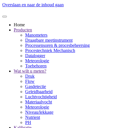
Overslaan en naar de inhoud gaan
Home
Producten
Manometers
Draagbare meetinstrument
Processensoren & procesbeheersing
Procestechniek Mechanisch
Datalogger
Meteorologie
Toebehoren
Wat wilt u meten?
Druk
Flow
Gasdetectie
Geleidbaarheid
Luchtvochtigheid
Materiaalvocht
Meteorologie
Niveau/lekkage
Nutrient
PH
Kalibratie