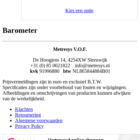
Kies een optie
Barometer
Metresys V.O.F.
De Hoogjens 14, 4254XW Sleeuwijk
+31 (0) 85 0021822 info@metresys.nl
kvk
91996880
btw
NL865844884B01
Prijsvermeldingen zijn in euro en exclusief B.T.W.
Specificaties zijn onder voorbehoud van fouten en wijzigingen.
Afbeeldingen en omschrijvingen van producten kunnen afwijken
van de werkelijkheid.
Klachten
Retournering
Algemene voorwaarden
Privacy Policy