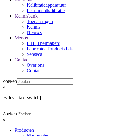
Kalibratieapparatuur
Instrumentkalibratie
Kennisbank
Toepassingen
Kennis
Nieuws
Merken
ETI (Thermapen)
Fabricated Products UK
Senseca
Contact
Over ons
Contact
Zoeken
×
[wdevs_tax_switch]
Zoeken
×
Producten
Manometers