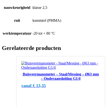
nauwkeurigheid
klasse 2,5
ruit
kunststof (PMMA)
werktemperatuur
-20 tot + 80 °C
Gerelateerde producten
Dit
product
heeft
Buisveermanometer – Staal/Messing – Ø63 mm
meerdere
– Onderaansluiting G1/4
variaties.
Deze
vanaf
€
13,35
optie
kan
gekozen
worden
op