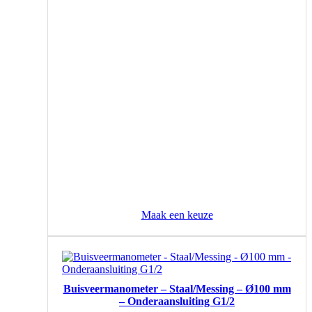
gekozen
worden
op
de
productpagina
Maak een keuze
Dit
product
heeft
Buisveermanometer – Staal/Messing – Ø100 mm
meerdere
– Onderaansluiting G1/2
variaties.