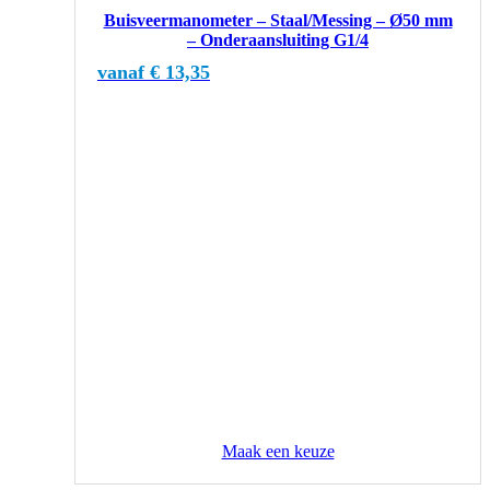
heeft
Buisveermanometer – Staal/Messing – Ø50 mm
meerdere
– Onderaansluiting G1/4
variaties.
Deze
vanaf
€
13,35
optie
kan
gekozen
worden
op
de
productpagina
Maak een keuze