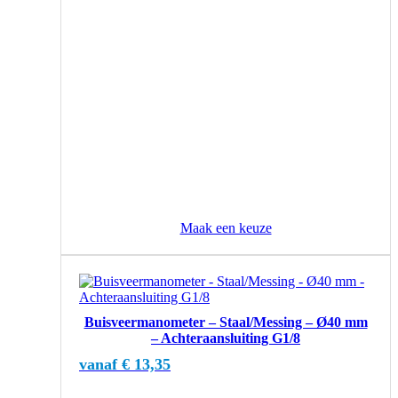
de
productpagina
Maak een keuze
Dit
product
heeft
Buisveermanometer – Staal/Messing – Ø40 mm
meerdere
– Achteraansluiting G1/8
variaties.
Deze
vanaf
€
13,35
optie
kan