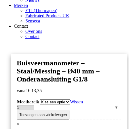
Nieuws
Merken
ETI (Thermapen)
Fabricated Products UK
Senseca
Contact
Over ons
Contact
Buisveermanometer –
Staal/Messing – Ø40 mm –
Onderaansluiting G1/8
vanaf
€
13,35
Meetbereik
Wissen
Buisveermanometer
–
Toevoegen aan winkelwagen
Staal/Messing
×
–