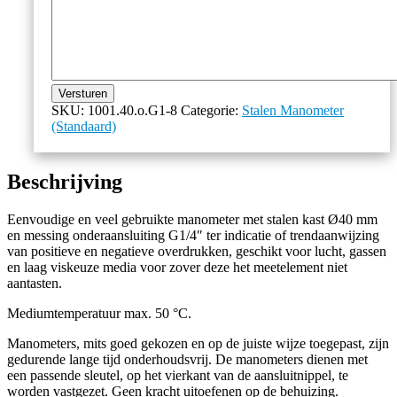
Versturen
SKU:
1001.40.o.G1-8
Categorie:
Stalen Manometer
(Standaard)
Beschrijving
Eenvoudige en veel gebruikte manometer met stalen kast Ø40 mm
en messing onderaansluiting G1/4″ ter indicatie of trendaanwijzing
van positieve en negatieve overdrukken, geschikt voor lucht, gassen
en laag viskeuze media voor zover deze het meetelement niet
aantasten.
Mediumtemperatuur max. 50 °C.
Manometers, mits goed gekozen en op de juiste wijze toegepast, zijn
gedurende lange tijd onderhoudsvrij. De m
anometers dienen met
een passende sleutel, op het vierkant van de aansluitnippel, te
worden vastgezet. Geen kracht uitoefenen op de behuizing.