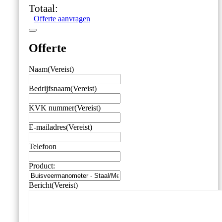
Ø40
Totaal:
mm
Offerte aanvragen
–
Onderaansluiting
G1/8
Offerte
aantal
Naam
(Vereist)
Bedrijfsnaam
(Vereist)
KVK nummer
(Vereist)
E-mailadres
(Vereist)
Telefoon
Product:
Bericht
(Vereist)