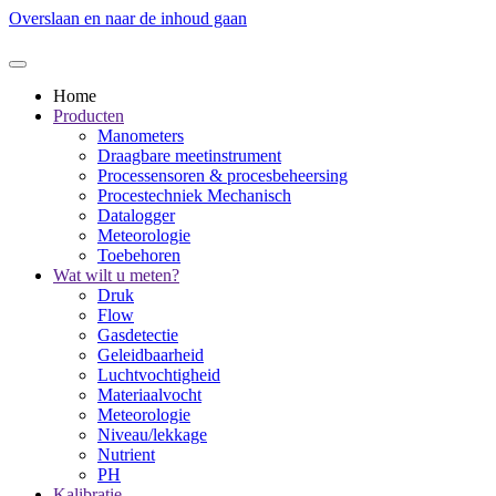
Overslaan en naar de inhoud gaan
Home
Producten
Manometers
Draagbare meetinstrument
Processensoren & procesbeheersing
Procestechniek Mechanisch
Datalogger
Meteorologie
Toebehoren
Wat wilt u meten?
Druk
Flow
Gasdetectie
Geleidbaarheid
Luchtvochtigheid
Materiaalvocht
Meteorologie
Niveau/lekkage
Nutrient
PH
Kalibratie