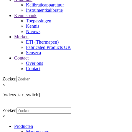
Kalibratieapparatuur
Instrumentkalibratie
Kennisbank
Toepassingen
Kennis
Nieuws
Merken
ETI (Thermapen)
Fabricated Products UK
Senseca
Contact
Over ons
Contact
Zoeken
×
[wdevs_tax_switch]
Zoeken
×
Producten
Manometers