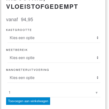
VLOEISTOFGEDEMPT
vanaf
94,95
KASTGROOTTE
MEETBEREIK
MANOMETERUITVOERING
buisveermanometer,
industrie,
Toevoegen aan winkelwagen
vloeistofgedempt