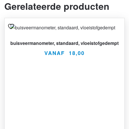
Gerelateerde producten
Dit
product
heeft
buisveermanometer, standaard, vloeistofgedempt
meerdere
VANAF
18,00
variaties.
Deze
optie
kan
gekozen
worden
op
de
productpagina