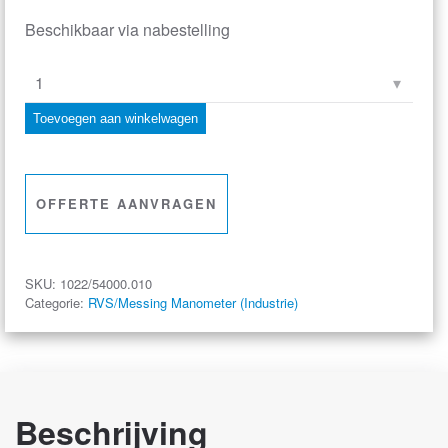
Beschikbaar via nabestelling
buisveermanometer
industrie,
Toevoegen aan winkelwagen
100
mm,
-1/0
OFFERTE AANVRAGEN
bar,
onderaansluiting
G1/2
SKU:
1022/54000.010
met
Categorie:
RVS/Messing Manometer (Industrie)
wandflens
aantal
Beschrijving