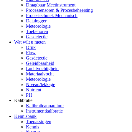
Draagbaar Meetinstrument
Processensoren & Procesbeheersing
Procestechniek Mechanisch
Datalogger
Meteorologie
Toebehoren
Gasdetectie
Wat wilt u meten
Druk
Flow
Gasdetectie
Geleidbaarheid
Luchtvochtigheid
Materiaalvocht
Meteorologie
Niveau/lekkage
Nutrient
PH
Kalibratie
Kalibratieapparatuur
Instrumentkalibratie
Kennisbank
Toepassingen
Kennis