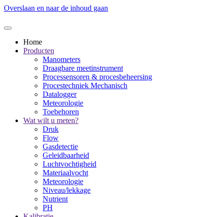
Overslaan en naar de inhoud gaan
Home
Producten
Manometers
Draagbare meetinstrument
Processensoren & procesbeheersing
Procestechniek Mechanisch
Datalogger
Meteorologie
Toebehoren
Wat wilt u meten?
Druk
Flow
Gasdetectie
Geleidbaarheid
Luchtvochtigheid
Materiaalvocht
Meteorologie
Niveau/lekkage
Nutrient
PH
Kalibratie