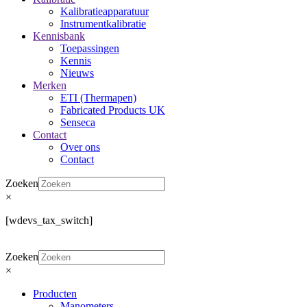
Kalibratieapparatuur
Instrumentkalibratie
Kennisbank
Toepassingen
Kennis
Nieuws
Merken
ETI (Thermapen)
Fabricated Products UK
Senseca
Contact
Over ons
Contact
Zoeken
×
[wdevs_tax_switch]
Zoeken
×
Producten
Manometers