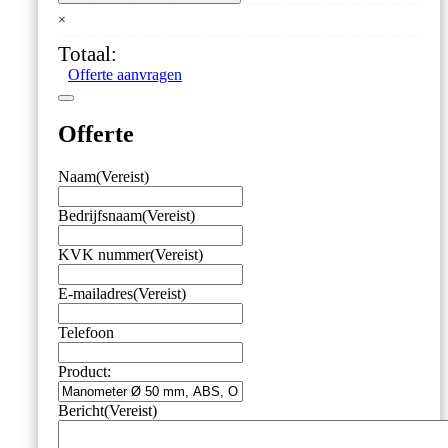
50
×
mm,
ABS,
Totaal:
Onderaansluiting
Offerte aanvragen
G1/4
aantal
Offerte
Naam
(Vereist)
Bedrijfsnaam
(Vereist)
KVK nummer
(Vereist)
E-mailadres
(Vereist)
Telefoon
Product:
Bericht
(Vereist)