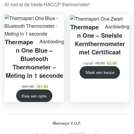
Al met al de beste HACCP thermometer!
Thermape
Pr
Aanbieding
in
n One – Snelste
Thermape
Product
Aanbieding
d
Kernthermometer
in
n One Blue –
ui
met Certificaat
de
Bluetooth
Oorspronkelijke
Huidige
vanaf
78,00
62,40
uitverkoop
Thermometer –
prijs
prijs
Maak een keuze
Meting in 1 seconde
was:
is:
€ 78,00.
€ 62,40.
Oorspronkelijke
Huidige
201,60
181,60
prijs
prijs
Kies een optie
was:
is:
€ 201,60.
€ 181,60.
Metresys V.O.F.