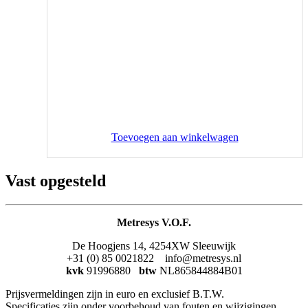
Toevoegen aan winkelwagen
Vast opgesteld
Metresys V.O.F.
De Hoogjens 14, 4254XW Sleeuwijk
+31 (0) 85 0021822 info@metresys.nl
kvk
91996880
btw
NL865844884B01
Prijsvermeldingen zijn in euro en exclusief B.T.W.
Specificaties zijn onder voorbehoud van fouten en wijzigingen.