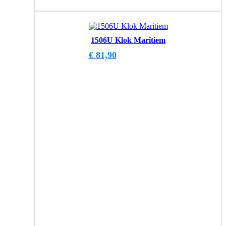
1506U Klok Maritiem
€
81,90