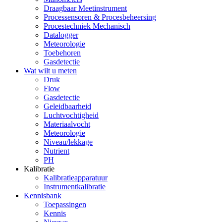
Draagbaar Meetinstrument
Processensoren & Procesbeheersing
Procestechniek Mechanisch
Datalogger
Meteorologie
Toebehoren
Gasdetectie
Wat wilt u meten
Druk
Flow
Gasdetectie
Geleidbaarheid
Luchtvochtigheid
Materiaalvocht
Meteorologie
Niveau/lekkage
Nutrient
PH
Kalibratie
Kalibratieapparatuur
Instrumentkalibratie
Kennisbank
Toepassingen
Kennis