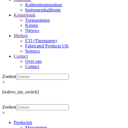
Kalibratieapparatuur
Instrumentkalibratie
Kennisbank
Toepassingen
Kennis
Nieuws
Merken
ETI (Thermapen)
Fabricated Products UK
Senseca
Contact
Over ons
Contact
Zoeken
×
[wdevs_tax_switch]
Zoeken
×
Producten
Manometers