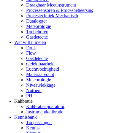
Draagbaar Meetinstrument
Processensoren & Procesbeheersing
Procestechniek Mechanisch
Datalogger
Meteorologie
Toebehoren
Gasdetectie
Wat wilt u meten
Druk
Flow
Gasdetectie
Geleidbaarheid
Luchtvochtigheid
Materiaalvocht
Meteorologie
Niveau/lekkage
Nutrient
PH
Kalibratie
Kalibratieapparatuur
Instrumentkalibratie
Kennisbank
Toepassingen
Kennis