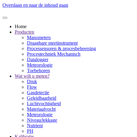
Overslaan en naar de inhoud gaan
Home
Producten
Manometers
Draagbare meetinstrument
Processensoren & procesbeheersing
Procestechniek Mechanisch
Datalogger
Meteorologie
Toebehoren
Wat wilt u meten?
Druk
Flow
Gasdetectie
Geleidbaarheid
Luchtvochtigheid
Materiaalvocht
Meteorologie
Niveau/lekkage
Nutrient
PH
Kalibratie