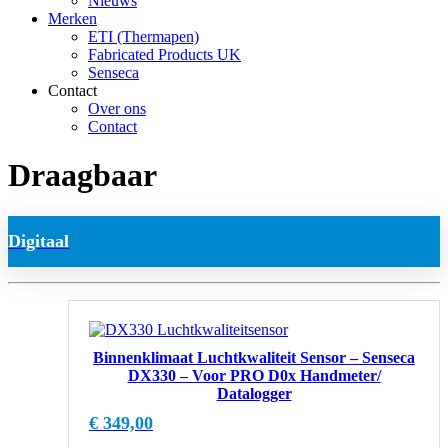
Nieuws
Merken
ETI (Thermapen)
Fabricated Products UK
Senseca
Contact
Over ons
Contact
Draagbaar
Digitaal
Binnenklimaat Luchtkwaliteit Sensor – Senseca
DX330 – Voor PRO D0x Handmeter/
Datalogger
€
349,00