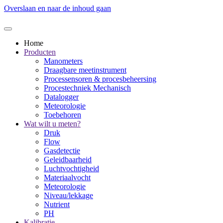
Overslaan en naar de inhoud gaan
Home
Producten
Manometers
Draagbare meetinstrument
Processensoren & procesbeheersing
Procestechniek Mechanisch
Datalogger
Meteorologie
Toebehoren
Wat wilt u meten?
Druk
Flow
Gasdetectie
Geleidbaarheid
Luchtvochtigheid
Materiaalvocht
Meteorologie
Niveau/lekkage
Nutrient
PH
Kalibratie