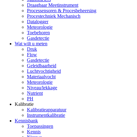
Draagbaar Meetinstrument
Processensoren & Procesbeheersing
Procestechniek Mechanisch
Datalogger
Meteorologie
Toebehoren
Gasdetectie
Wat wilt u meten
Druk
Flow
Gasdetectie
Geleidbaarheid
Luchtvochtigheid
Materiaalvocht
Meteorologie
Niveau/lekkage
Nutrient
PH
Kalibratie
Kalibratieapparatuur
Instrumentkalibratie
Kennisbank
Toepassingen
Kennis