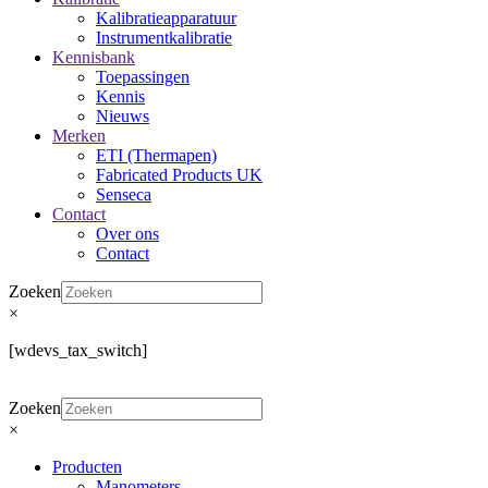
Kalibratieapparatuur
Instrumentkalibratie
Kennisbank
Toepassingen
Kennis
Nieuws
Merken
ETI (Thermapen)
Fabricated Products UK
Senseca
Contact
Over ons
Contact
Zoeken
×
[wdevs_tax_switch]
Zoeken
×
Producten
Manometers