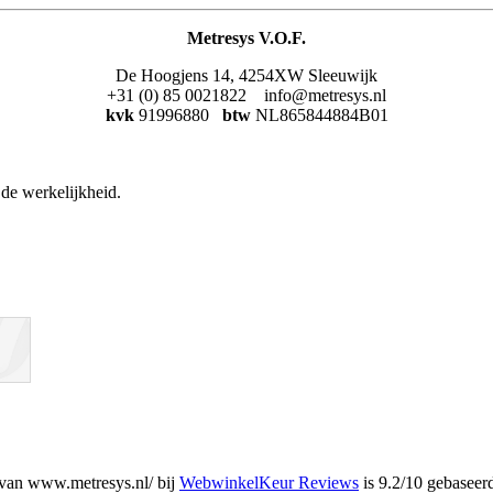
Metresys V.O.F.
De Hoogjens 14, 4254XW Sleeuwijk
+31 (0) 85 0021822 info@metresys.nl
kvk
91996880
btw
NL865844884B01
de werkelijkheid.
van www.metresys.nl/ bij
WebwinkelKeur Reviews
is 9.2/10 gebaseer