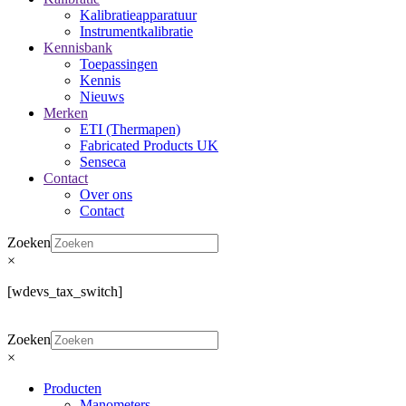
Kalibratieapparatuur
Instrumentkalibratie
Kennisbank
Toepassingen
Kennis
Nieuws
Merken
ETI (Thermapen)
Fabricated Products UK
Senseca
Contact
Over ons
Contact
Zoeken
×
[wdevs_tax_switch]
Zoeken
×
Producten
Manometers