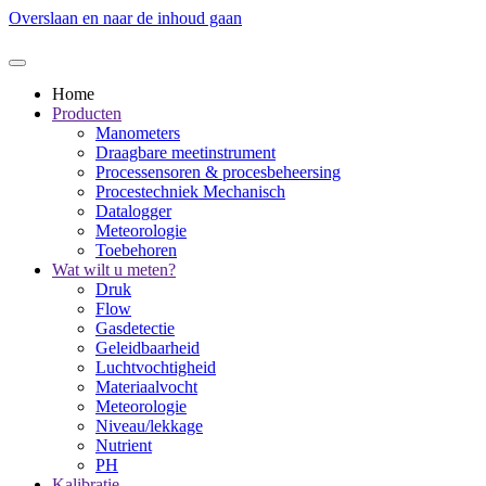
Overslaan en naar de inhoud gaan
Home
Producten
Manometers
Draagbare meetinstrument
Processensoren & procesbeheersing
Procestechniek Mechanisch
Datalogger
Meteorologie
Toebehoren
Wat wilt u meten?
Druk
Flow
Gasdetectie
Geleidbaarheid
Luchtvochtigheid
Materiaalvocht
Meteorologie
Niveau/lekkage
Nutrient
PH
Kalibratie