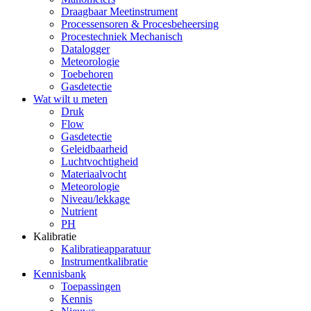
Draagbaar Meetinstrument
Processensoren & Procesbeheersing
Procestechniek Mechanisch
Datalogger
Meteorologie
Toebehoren
Gasdetectie
Wat wilt u meten
Druk
Flow
Gasdetectie
Geleidbaarheid
Luchtvochtigheid
Materiaalvocht
Meteorologie
Niveau/lekkage
Nutrient
PH
Kalibratie
Kalibratieapparatuur
Instrumentkalibratie
Kennisbank
Toepassingen
Kennis