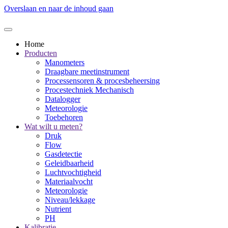
Overslaan en naar de inhoud gaan
Home
Producten
Manometers
Draagbare meetinstrument
Processensoren & procesbeheersing
Procestechniek Mechanisch
Datalogger
Meteorologie
Toebehoren
Wat wilt u meten?
Druk
Flow
Gasdetectie
Geleidbaarheid
Luchtvochtigheid
Materiaalvocht
Meteorologie
Niveau/lekkage
Nutrient
PH
Kalibratie