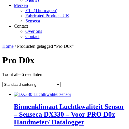
Nieuws
Merken
ETI (Thermapen)
Fabricated Products UK
Senseca
Contact
Over ons
Contact
Home
/ Producten getagged “Pro D0x”
Pro D0x
Toont alle 6 resultaten
Binnenklimaat Luchtkwaliteit Sensor
– Senseca DX330 – Voor PRO D0x
Handmeter/ Datalogger