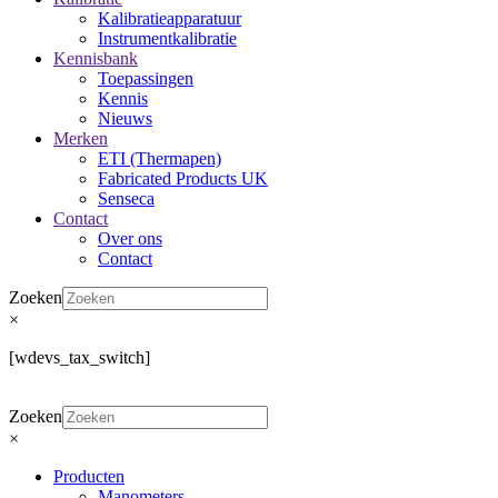
Kalibratieapparatuur
Instrumentkalibratie
Kennisbank
Toepassingen
Kennis
Nieuws
Merken
ETI (Thermapen)
Fabricated Products UK
Senseca
Contact
Over ons
Contact
Zoeken
×
[wdevs_tax_switch]
Zoeken
×
Producten
Manometers