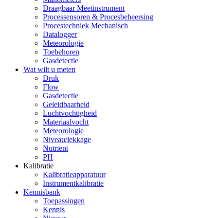
Draagbaar Meetinstrument
Processensoren & Procesbeheersing
Procestechniek Mechanisch
Datalogger
Meteorologie
Toebehoren
Gasdetectie
Wat wilt u meten
Druk
Flow
Gasdetectie
Geleidbaarheid
Luchtvochtigheid
Materiaalvocht
Meteorologie
Niveau/lekkage
Nutrient
PH
Kalibratie
Kalibratieapparatuur
Instrumentkalibratie
Kennisbank
Toepassingen
Kennis