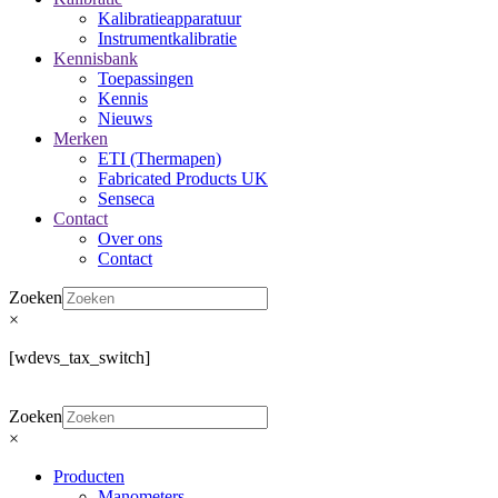
Kalibratieapparatuur
Instrumentkalibratie
Kennisbank
Toepassingen
Kennis
Nieuws
Merken
ETI (Thermapen)
Fabricated Products UK
Senseca
Contact
Over ons
Contact
Zoeken
×
[wdevs_tax_switch]
Zoeken
×
Producten
Manometers