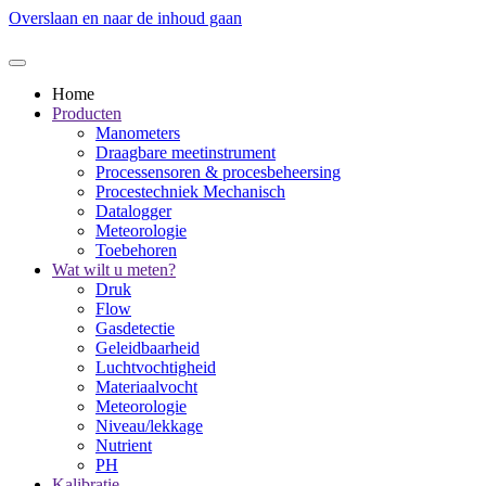
Overslaan en naar de inhoud gaan
Home
Producten
Manometers
Draagbare meetinstrument
Processensoren & procesbeheersing
Procestechniek Mechanisch
Datalogger
Meteorologie
Toebehoren
Wat wilt u meten?
Druk
Flow
Gasdetectie
Geleidbaarheid
Luchtvochtigheid
Materiaalvocht
Meteorologie
Niveau/lekkage
Nutrient
PH
Kalibratie