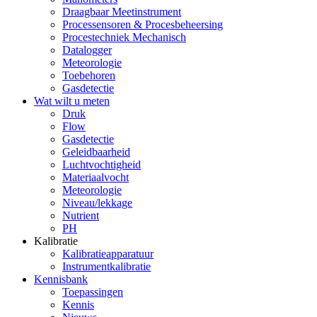
Draagbaar Meetinstrument
Processensoren & Procesbeheersing
Procestechniek Mechanisch
Datalogger
Meteorologie
Toebehoren
Gasdetectie
Wat wilt u meten
Druk
Flow
Gasdetectie
Geleidbaarheid
Luchtvochtigheid
Materiaalvocht
Meteorologie
Niveau/lekkage
Nutrient
PH
Kalibratie
Kalibratieapparatuur
Instrumentkalibratie
Kennisbank
Toepassingen
Kennis