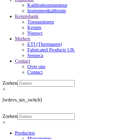
Kalibratieapparatuur
Instrumentkalibratie
Kennisbank
Toepassingen
Kennis
Nieuws
Merken
ETI (Thermapen)
Fabricated Products UK
Senseca
Contact
Over ons
Contact
Zoeken
×
[wdevs_tax_switch]
Zoeken
×
Producten
Manometers