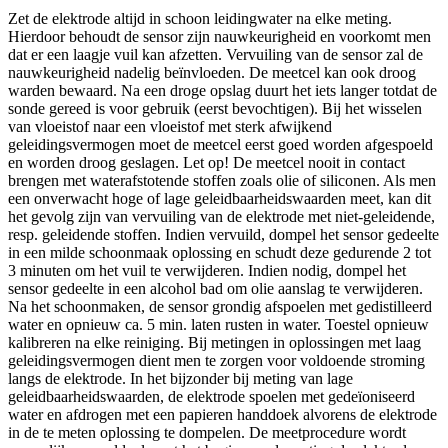
Zet de elektrode altijd in schoon leidingwater na elke meting.
Hierdoor behoudt de sensor zijn nauwkeurigheid en voorkomt men
dat er een laagje vuil kan afzetten. Vervuiling van de sensor zal de
nauwkeurigheid nadelig beïnvloeden. De meetcel kan ook droog
warden bewaard. Na een droge opslag duurt het iets langer totdat de
sonde gereed is voor gebruik (eerst bevochtigen). Bij het wisselen
van vloeistof naar een vloeistof met sterk afwijkend
geleidingsvermogen moet de meetcel eerst goed worden afgespoeld
en worden droog geslagen. Let op! De meetcel nooit in contact
brengen met waterafstotende stoffen zoals olie of siliconen. Als men
een onverwacht hoge of lage geleidbaarheidswaarden meet, kan dit
het gevolg zijn van vervuiling van de elektrode met niet-geleidende,
resp. geleidende stoffen. Indien vervuild, dompel het sensor gedeelte
in een milde schoonmaak oplossing en schudt deze gedurende 2 tot
3 minuten om het vuil te verwijderen. Indien nodig, dompel het
sensor gedeelte in een alcohol bad om olie aanslag te verwijderen.
Na het schoonmaken, de sensor grondig afspoelen met gedistilleerd
water en opnieuw ca. 5 min. laten rusten in water. Toestel opnieuw
kalibreren na elke reiniging. Bij metingen in oplossingen met laag
geleidingsvermogen dient men te zorgen voor voldoende stroming
langs de elektrode. In het bijzonder bij meting van lage
geleidbaarheidswaarden, de elektrode spoelen met gedeïoniseerd
water en afdrogen met een papieren handdoek alvorens de elektrode
in de te meten oplossing te dompelen. De meetprocedure wordt