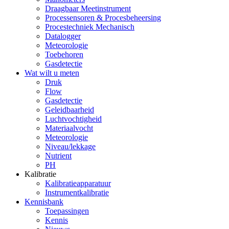
Draagbaar Meetinstrument
Processensoren & Procesbeheersing
Procestechniek Mechanisch
Datalogger
Meteorologie
Toebehoren
Gasdetectie
Wat wilt u meten
Druk
Flow
Gasdetectie
Geleidbaarheid
Luchtvochtigheid
Materiaalvocht
Meteorologie
Niveau/lekkage
Nutrient
PH
Kalibratie
Kalibratieapparatuur
Instrumentkalibratie
Kennisbank
Toepassingen
Kennis