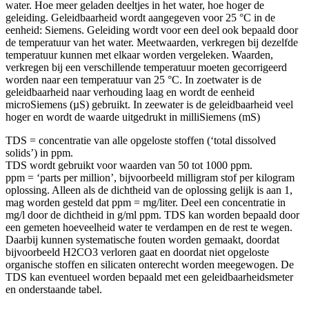
water. Hoe meer geladen deeltjes in het water, hoe hoger de
geleiding. Geleidbaarheid wordt aangegeven voor 25 °C in de
eenheid: Siemens. Geleiding wordt voor een deel ook bepaald door
de temperatuur van het water. Meetwaarden, verkregen bij dezelfde
temperatuur kunnen met elkaar worden vergeleken. Waarden,
verkregen bij een verschillende temperatuur moeten gecorrigeerd
worden naar een temperatuur van 25 °C. In zoetwater is de
geleidbaarheid naar verhouding laag en wordt de eenheid
microSiemens (µS) gebruikt. In zeewater is de geleidbaarheid veel
hoger en wordt de waarde uitgedrukt in milliSiemens (mS)
TDS = concentratie van alle opgeloste stoffen (‘total dissolved
solids’) in ppm.
TDS wordt gebruikt voor waarden van 50 tot 1000 ppm.
ppm = ‘parts per million’, bijvoorbeeld milligram stof per kilogram
oplossing. Alleen als de dichtheid van de oplossing gelijk is aan 1,
mag worden gesteld dat ppm = mg/liter. Deel een concentratie in
mg/l door de dichtheid in g/ml ppm. TDS kan worden bepaald door
een gemeten hoeveelheid water te verdampen en de rest te wegen.
Daarbij kunnen systematische fouten worden gemaakt, doordat
bijvoorbeeld H2CO3 verloren gaat en doordat niet opgeloste
organische stoffen en silicaten onterecht worden meegewogen. De
TDS kan eventueel worden bepaald met een geleidbaarheidsmeter
en onderstaande tabel.