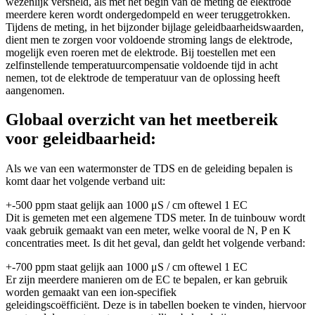
wezenlijk versneld, als met het begin van de meting de elektrode
meerdere keren wordt ondergedompeld en weer teruggetrokken.
Tijdens de meting, in het bijzonder bijlage geleidbaarheidswaarden,
dient men te zorgen voor voldoende stroming langs de elektrode,
mogelijk even roeren met de elektrode. Bij toestellen met een
zelfinstellende temperatuurcompensatie voldoende tijd in acht
nemen, tot de elektrode de temperatuur van de oplossing heeft
aangenomen.
Globaal overzicht van het meetbereik
voor geleidbaarheid:
Als we van een watermonster de TDS en de geleiding bepalen is
komt daar het volgende verband uit:
+-500 ppm staat gelijk aan 1000 μS / cm oftewel 1 EC
Dit is gemeten met een algemene TDS meter. In de tuinbouw wordt
vaak gebruik gemaakt van een meter, welke vooral de N, P en K
concentraties meet. Is dit het geval, dan geldt het volgende verband:
+-700 ppm staat gelijk aan 1000 μS / cm oftewel 1 EC
Er zijn meerdere manieren om de EC te bepalen, er kan gebruik
worden gemaakt van een ion-specifiek
geleidingscoëfficiënt. Deze is in tabellen boeken te vinden, hiervoor