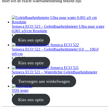
moet wel de exacte watersamenstelling bekend zijn.
Senseca ECO 523 – Geleidbaarheidsmeter Ultra puur water
0.001 μS/cm Resolutie
€
314,00
Kies een optie
Senseca ECO 522 – Geleidbaarheidsmeter 0.0 … 100.0
mS/cm
€
212,00
Kies een optie
Senseca ECO 521 – Waterdichte Geleidbaarheidsmeter
€
169,00
Toevoegen aan winkelwagen
TDS tester
€
82,60
Kies een optie