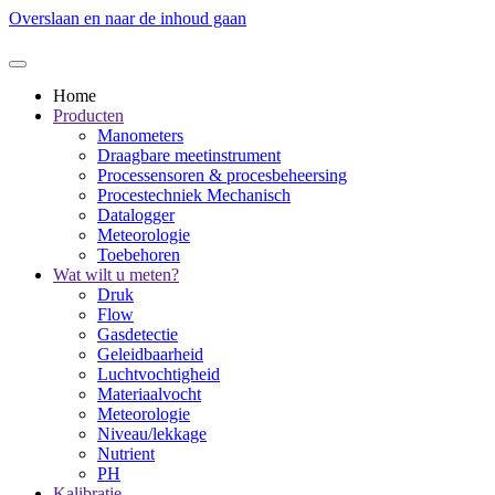
Overslaan en naar de inhoud gaan
Home
Producten
Manometers
Draagbare meetinstrument
Processensoren & procesbeheersing
Procestechniek Mechanisch
Datalogger
Meteorologie
Toebehoren
Wat wilt u meten?
Druk
Flow
Gasdetectie
Geleidbaarheid
Luchtvochtigheid
Materiaalvocht
Meteorologie
Niveau/lekkage
Nutrient
PH
Kalibratie