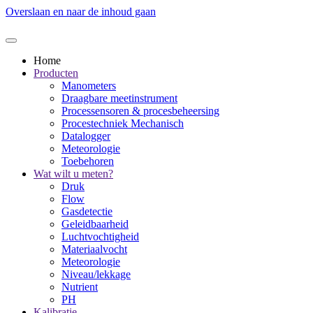
Overslaan en naar de inhoud gaan
Home
Producten
Manometers
Draagbare meetinstrument
Processensoren & procesbeheersing
Procestechniek Mechanisch
Datalogger
Meteorologie
Toebehoren
Wat wilt u meten?
Druk
Flow
Gasdetectie
Geleidbaarheid
Luchtvochtigheid
Materiaalvocht
Meteorologie
Niveau/lekkage
Nutrient
PH
Kalibratie