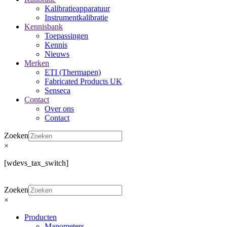
Kalibratieapparatuur
Instrumentkalibratie
Kennisbank
Toepassingen
Kennis
Nieuws
Merken
ETI (Thermapen)
Fabricated Products UK
Senseca
Contact
Over ons
Contact
Zoeken
×
[wdevs_tax_switch]
Zoeken
×
Producten
Manometers