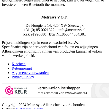
georganiseerd gegevensarchief te hebben, kun je overwegen om te
investeren in een Bluetooth-thermometer.
Metresys V.O.F.
De Hoogjens 14, 4254XW Sleeuwijk
+31 (0) 85 0021822 info@metresys.nl
kvk
91996880
btw
NL865844884B01
Prijsvermeldingen zijn in euro en exclusief B.T.W.
Specificaties zijn onder voorbehoud van fouten en wijzigingen.
Afbeeldingen en omschrijvingen van producten kunnen afwijken
van de werkelijkheid.
Klachten
Retournering
Algemene voorwaarden
Privacy Policy
Copyright 2024 Metresys. Alle rechten voorbehouden.