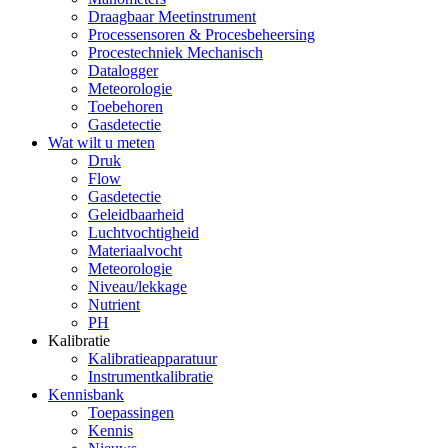
Draagbaar Meetinstrument
Processensoren & Procesbeheersing
Procestechniek Mechanisch
Datalogger
Meteorologie
Toebehoren
Gasdetectie
Wat wilt u meten
Druk
Flow
Gasdetectie
Geleidbaarheid
Luchtvochtigheid
Materiaalvocht
Meteorologie
Niveau/lekkage
Nutrient
PH
Kalibratie
Kalibratieapparatuur
Instrumentkalibratie
Kennisbank
Toepassingen
Kennis