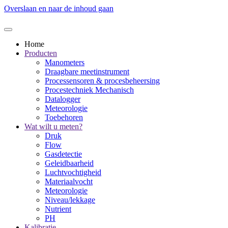
Overslaan en naar de inhoud gaan
Home
Producten
Manometers
Draagbare meetinstrument
Processensoren & procesbeheersing
Procestechniek Mechanisch
Datalogger
Meteorologie
Toebehoren
Wat wilt u meten?
Druk
Flow
Gasdetectie
Geleidbaarheid
Luchtvochtigheid
Materiaalvocht
Meteorologie
Niveau/lekkage
Nutrient
PH
Kalibratie