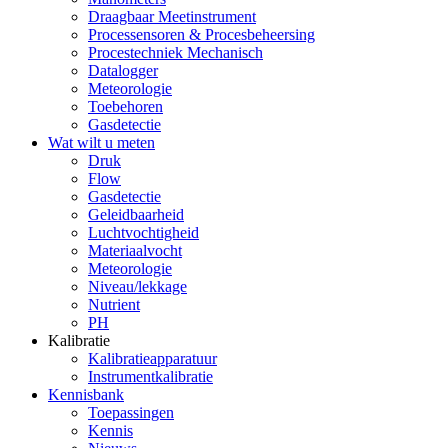
Draagbaar Meetinstrument
Processensoren & Procesbeheersing
Procestechniek Mechanisch
Datalogger
Meteorologie
Toebehoren
Gasdetectie
Wat wilt u meten
Druk
Flow
Gasdetectie
Geleidbaarheid
Luchtvochtigheid
Materiaalvocht
Meteorologie
Niveau/lekkage
Nutrient
PH
Kalibratie
Kalibratieapparatuur
Instrumentkalibratie
Kennisbank
Toepassingen
Kennis