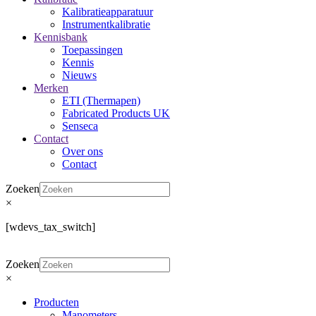
Kalibratieapparatuur
Instrumentkalibratie
Kennisbank
Toepassingen
Kennis
Nieuws
Merken
ETI (Thermapen)
Fabricated Products UK
Senseca
Contact
Over ons
Contact
Zoeken
×
[wdevs_tax_switch]
Zoeken
×
Producten
Manometers