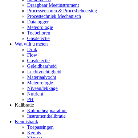
Draagbaar Meetinstrument
Processensoren & Procesbeheersing
Procestechniek Mechanisch
Datalogger
Meteorologie
Toebehoren
Gasdetectie
Wat wilt u meten
Druk
Flow
Gasdetectie
Geleidbaarheid
Luchtvochtigheid
Materiaalvocht
Meteorologie
Niveau/lekkage
Nutrient
PH
Kalibratie
Kalibratieapparatuur
Instrumentkalibratie
Kennisbank
Toepassingen
Kennis