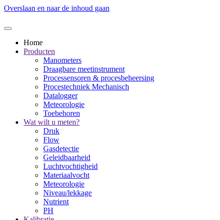
Overslaan en naar de inhoud gaan
Home
Producten
Manometers
Draagbare meetinstrument
Processensoren & procesbeheersing
Procestechniek Mechanisch
Datalogger
Meteorologie
Toebehoren
Wat wilt u meten?
Druk
Flow
Gasdetectie
Geleidbaarheid
Luchtvochtigheid
Materiaalvocht
Meteorologie
Niveau/lekkage
Nutrient
PH
Kalibratie