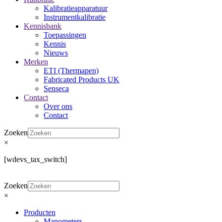
Kalibratieapparatuur
Instrumentkalibratie
Kennisbank
Toepassingen
Kennis
Nieuws
Merken
ETI (Thermapen)
Fabricated Products UK
Senseca
Contact
Over ons
Contact
Zoeken
×
[wdevs_tax_switch]
Zoeken
×
Producten
Manometers