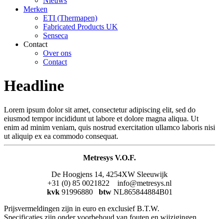
Nieuws
Merken
ETI (Thermapen)
Fabricated Products UK
Senseca
Contact
Over ons
Contact
Headline
Lorem ipsum dolor sit amet, consectetur adipiscing elit, sed do
eiusmod tempor incididunt ut labore et dolore magna aliqua. Ut
enim ad minim veniam, quis nostrud exercitation ullamco laboris nisi
ut aliquip ex ea commodo consequat.
Metresys V.O.F.
De Hoogjens 14, 4254XW Sleeuwijk
+31 (0) 85 0021822 info@metresys.nl
kvk
91996880
btw
NL865844884B01
Prijsvermeldingen zijn in euro en exclusief B.T.W.
Specificaties zijn onder voorbehoud van fouten en wijzigingen.