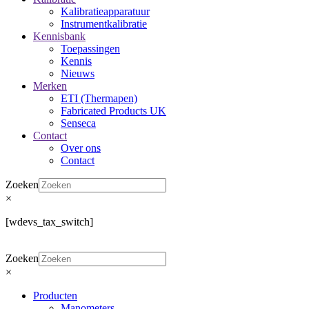
Kalibratieapparatuur
Instrumentkalibratie
Kennisbank
Toepassingen
Kennis
Nieuws
Merken
ETI (Thermapen)
Fabricated Products UK
Senseca
Contact
Over ons
Contact
Zoeken
×
[wdevs_tax_switch]
Zoeken
×
Producten
Manometers