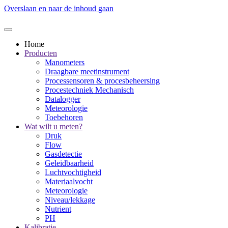
Overslaan en naar de inhoud gaan
Home
Producten
Manometers
Draagbare meetinstrument
Processensoren & procesbeheersing
Procestechniek Mechanisch
Datalogger
Meteorologie
Toebehoren
Wat wilt u meten?
Druk
Flow
Gasdetectie
Geleidbaarheid
Luchtvochtigheid
Materiaalvocht
Meteorologie
Niveau/lekkage
Nutrient
PH
Kalibratie