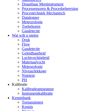
Draagbaar Meetinstrument
Processensoren & Procesbeheersing
Procestechniek Mechanisch
Datalogger
Meteorologie
Toebehoren
Gasdetectie
Wat wilt u meten
Druk
Flow
Gasdetectie
Geleidbaarheid
Luchtvochtigheid
Materiaalvocht
Meteorologie
Niveau/lekkage
Nutrient
PH
Kalibratie
Kalibratieapparatuur
Instrumentkalibratie
Kennisbank
Toepassingen
Kennis