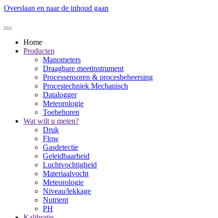
Overslaan en naar de inhoud gaan
Home
Producten
Manometers
Draagbare meetinstrument
Processensoren & procesbeheersing
Procestechniek Mechanisch
Datalogger
Meteorologie
Toebehoren
Wat wilt u meten?
Druk
Flow
Gasdetectie
Geleidbaarheid
Luchtvochtigheid
Materiaalvocht
Meteorologie
Niveau/lekkage
Nutrient
PH
Kalibratie