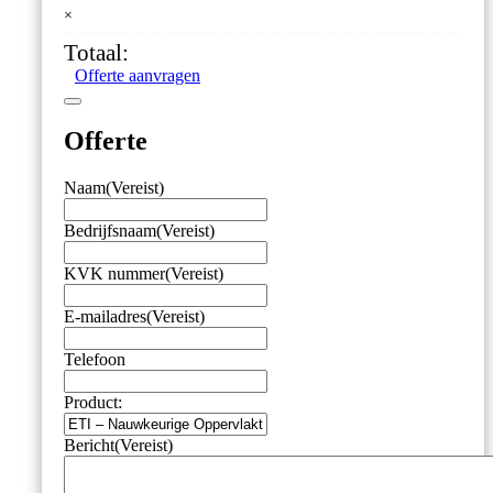
×
Oppervlaktevoeler
–
Totaal:
Bladveer
Offerte aanvragen
–
Haaks
aantal
Offerte
Naam
(Vereist)
Bedrijfsnaam
(Vereist)
KVK nummer
(Vereist)
E-mailadres
(Vereist)
Telefoon
Product:
Bericht
(Vereist)