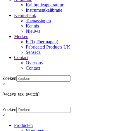
Kalibratieapparatuur
Instrumentkalibratie
Kennisbank
Toepassingen
Kennis
Nieuws
Merken
ETI (Thermapen)
Fabricated Products UK
Senseca
Contact
Over ons
Contact
Zoeken
×
[wdevs_tax_switch]
Zoeken
×
Producten
Manometers