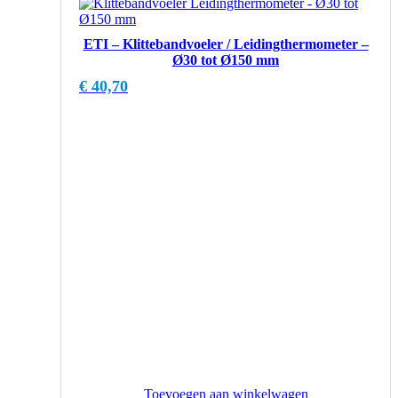
ETI – Klittebandvoeler / Leidingthermometer –
Ø30 tot Ø150 mm
€
40,70
Toevoegen aan winkelwagen