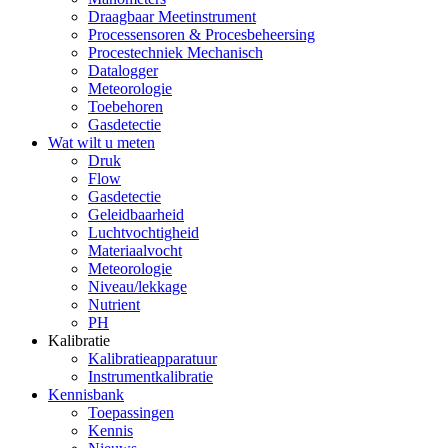
Draagbaar Meetinstrument
Processensoren & Procesbeheersing
Procestechniek Mechanisch
Datalogger
Meteorologie
Toebehoren
Gasdetectie
Wat wilt u meten
Druk
Flow
Gasdetectie
Geleidbaarheid
Luchtvochtigheid
Materiaalvocht
Meteorologie
Niveau/lekkage
Nutrient
PH
Kalibratie
Kalibratieapparatuur
Instrumentkalibratie
Kennisbank
Toepassingen
Kennis