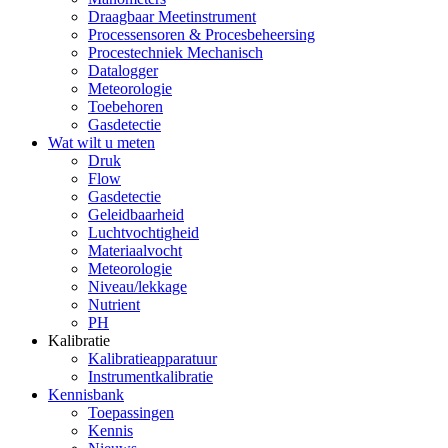
Draagbaar Meetinstrument
Processensoren & Procesbeheersing
Procestechniek Mechanisch
Datalogger
Meteorologie
Toebehoren
Gasdetectie
Wat wilt u meten
Druk
Flow
Gasdetectie
Geleidbaarheid
Luchtvochtigheid
Materiaalvocht
Meteorologie
Niveau/lekkage
Nutrient
PH
Kalibratie
Kalibratieapparatuur
Instrumentkalibratie
Kennisbank
Toepassingen
Kennis