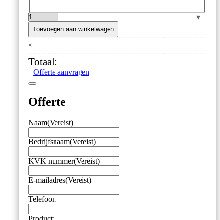
ETI
–
Toevoegen aan winkelwagen
Oppervlaktevoeler
×
–
Heavy
Totaal:
Duty
Offerte aanvragen
–
max.
1000
Offerte
°C
aantal
Naam
(Vereist)
Bedrijfsnaam
(Vereist)
KVK nummer
(Vereist)
E-mailadres
(Vereist)
Telefoon
Product: