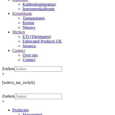
Kalibratieapparatuur
Instrumentkalibratie
Kennisbank
Toepassingen
Kennis
Nieuws
Merken
ETI (Thermapen)
Fabricated Products UK
Senseca
Contact
Over ons
Contact
Zoeken
×
[wdevs_tax_switch]
Zoeken
×
Producten
Manometers