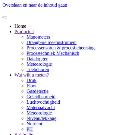
Overslaan en naar de inhoud gaan
Home
Producten
Manometers
Draagbare meetinstrument
Processensoren & procesbeheersing
Procestechniek Mechanisch
Datalogger
Meteorologie
Toebehoren
Wat wilt u meten?
Druk
Flow
Gasdetectie
Geleidbaarheid
Luchtvochtigheid
Materiaalvocht
Meteorologie
Niveau/lekkage
Nutrient
PH
Kalibratie