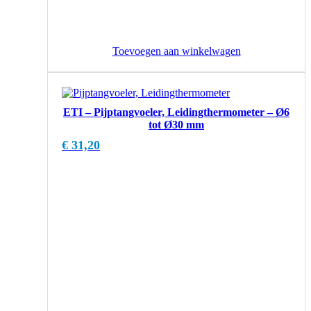
Toevoegen aan winkelwagen
ETI – Pijptangvoeler, Leidingthermometer – Ø6
tot Ø30 mm
€
31,20