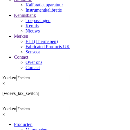
Kalibratieapparatuur
Instrumentkalibratie
Kennisbank
Toepassingen
Kennis
Nieuws
Merken
ETI (Thermapen)
Fabricated Products UK
Senseca
Contact
Over ons
Contact
Zoeken
×
[wdevs_tax_switch]
Zoeken
×
Producten
Manometers