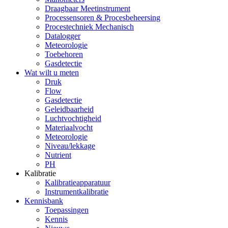
Draagbaar Meetinstrument
Processensoren & Procesbeheersing
Procestechniek Mechanisch
Datalogger
Meteorologie
Toebehoren
Gasdetectie
Wat wilt u meten
Druk
Flow
Gasdetectie
Geleidbaarheid
Luchtvochtigheid
Materiaalvocht
Meteorologie
Niveau/lekkage
Nutrient
PH
Kalibratie
Kalibratieapparatuur
Instrumentkalibratie
Kennisbank
Toepassingen
Kennis