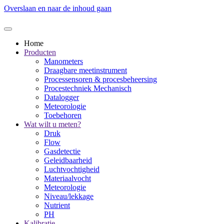
Overslaan en naar de inhoud gaan
Home
Producten
Manometers
Draagbare meetinstrument
Processensoren & procesbeheersing
Procestechniek Mechanisch
Datalogger
Meteorologie
Toebehoren
Wat wilt u meten?
Druk
Flow
Gasdetectie
Geleidbaarheid
Luchtvochtigheid
Materiaalvocht
Meteorologie
Niveau/lekkage
Nutrient
PH
Kalibratie