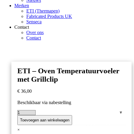
Nieuws
Merken
ETI (Thermapen)
Fabricated Products UK
Senseca
Contact
Over ons
Contact
ETI – Oven Temperatuurvoeler
met Grillclip
€
36,00
Beschikbaar via nabestelling
ETI
–
Toevoegen aan winkelwagen
Oven
×
Temperatuurvoeler