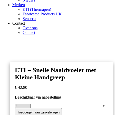
Nieuws
Merken
ETI (Thermapen)
Fabricated Products UK
Senseca
Contact
Over ons
Contact
ETI – Snelle Naaldvoeler met
Kleine Handgreep
€
42,80
Beschikbaar via nabestelling
ETI
–
Toevoegen aan winkelwagen