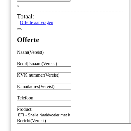
Snelle
×
Naaldvoeler
met
Totaal:
Kleine
Offerte aanvragen
Handgreep
aantal
Offerte
Naam
(Vereist)
Bedrijfsnaam
(Vereist)
KVK nummer
(Vereist)
E-mailadres
(Vereist)
Telefoon
Product:
Bericht
(Vereist)