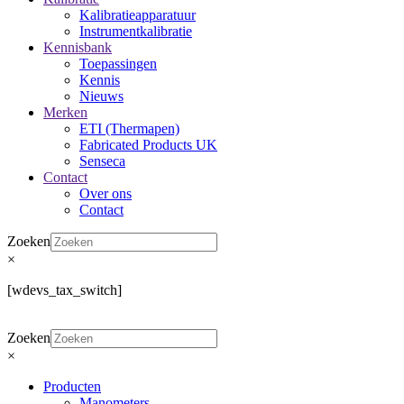
Kalibratieapparatuur
Instrumentkalibratie
Kennisbank
Toepassingen
Kennis
Nieuws
Merken
ETI (Thermapen)
Fabricated Products UK
Senseca
Contact
Over ons
Contact
Zoeken
×
[wdevs_tax_switch]
Zoeken
×
Producten
Manometers