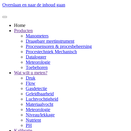
Overslaan en naar de inhoud gaan
Home
Producten
Manometers
Draagbare meetinstrument
Processensoren & procesbeheersing
Procestechniek Mechanisch
Datalogger
Meteorologie
Toebehoren
Wat wilt u meten?
Druk
Flow
Gasdetectie
Geleidbaarheid
Luchtvochtigheid
Materiaalvocht
Meteorologie
Niveau/lekkage
Nutrient
PH
Kalibratie