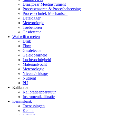
Draagbaar Meetinstrument
Processensoren & Procesbeheersing
Procestechniek Mechanisch
Datalogger
Meteorologie
Toebehoren
Gasdetectie
Wat wilt u meten
Druk
Flow
Gasdetectie
Geleidbaarheid
Luchtvochtigheid
Materiaalvocht
Meteorologie
Niveau/lekkage
Nutrient
PH
Kalibratie
Kalibratieapparatuur
Instrumentkalibratie
Kennisbank
Toepassingen
Kennis