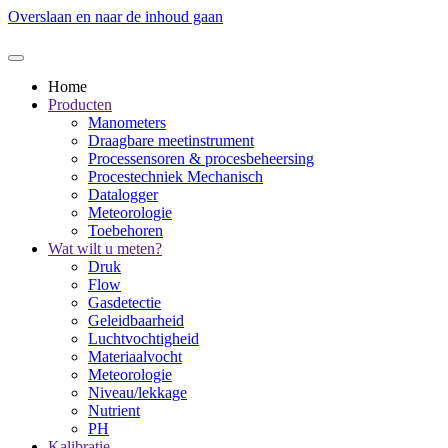
Overslaan en naar de inhoud gaan
Home
Producten
Manometers
Draagbare meetinstrument
Processensoren & procesbeheersing
Procestechniek Mechanisch
Datalogger
Meteorologie
Toebehoren
Wat wilt u meten?
Druk
Flow
Gasdetectie
Geleidbaarheid
Luchtvochtigheid
Materiaalvocht
Meteorologie
Niveau/lekkage
Nutrient
PH
Kalibratie