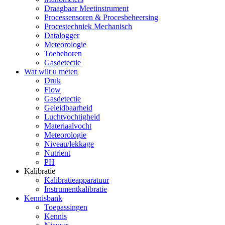
Draagbaar Meetinstrument
Processensoren & Procesbeheersing
Procestechniek Mechanisch
Datalogger
Meteorologie
Toebehoren
Gasdetectie
Wat wilt u meten
Druk
Flow
Gasdetectie
Geleidbaarheid
Luchtvochtigheid
Materiaalvocht
Meteorologie
Niveau/lekkage
Nutrient
PH
Kalibratie
Kalibratieapparatuur
Instrumentkalibratie
Kennisbank
Toepassingen
Kennis