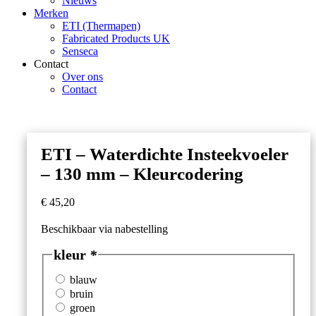
Nieuws
Merken
ETI (Thermapen)
Fabricated Products UK
Senseca
Contact
Over ons
Contact
ETI – Waterdichte Insteekvoeler
– 130 mm – Kleurcodering
€
45,20
Beschikbaar via nabestelling
kleur
*
blauw
bruin
groen