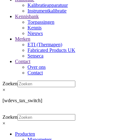
Kalibratieapparatuur
Instrumentkalibratie
Kennisbank
Toepassingen
Kennis
Nieuws
Merken
ETI (Thermapen)
Fabricated Products UK
Senseca
Contact
Over ons
Contact
Zoeken
×
[wdevs_tax_switch]
Zoeken
×
Producten
Manometers