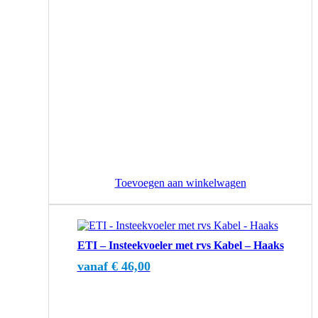
Toevoegen aan winkelwagen
Dit
product
ETI – Insteekvoeler met rvs Kabel – Haaks
heeft
meerdere
vanaf
€
46,00
variaties.
Deze
optie
kan