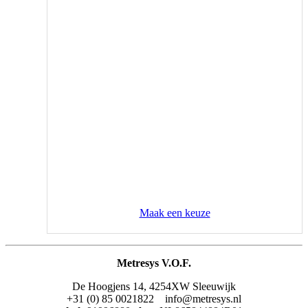
gekozen
worden
op
de
productpagina
Maak een keuze
Metresys V.O.F.
De Hoogjens 14, 4254XW Sleeuwijk
+31 (0) 85 0021822 info@metresys.nl