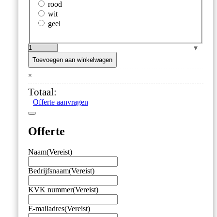
rood
wit
geel
ETI
–
Toevoegen aan winkelwagen
Waterdichte
×
Insteekvoeler
–
Totaal:
130
Offerte aanvragen
mm
–
Kleurcodering
Offerte
aantal
Naam
(Vereist)
Bedrijfsnaam
(Vereist)
KVK nummer
(Vereist)
E-mailadres
(Vereist)