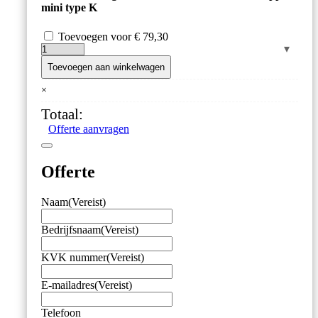
mini type K
Toevoegen voor
€
79,30
Banden
Temperatuur
Toevoegen aan winkelwagen
Meter
×
/
Insteekvoeler
Totaal:
met
Offerte aanvragen
Instelbare
Diepte
aantal
Offerte
Naam
(Vereist)
Bedrijfsnaam
(Vereist)
KVK nummer
(Vereist)
E-mailadres
(Vereist)
Telefoon