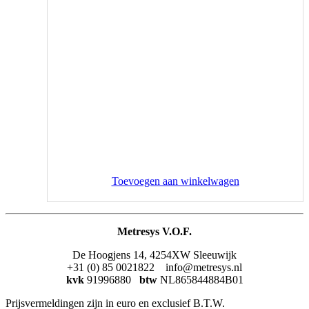
Toevoegen aan winkelwagen
Metresys V.O.F.
De Hoogjens 14, 4254XW Sleeuwijk
+31 (0) 85 0021822 info@metresys.nl
kvk
91996880
btw
NL865844884B01
Prijsvermeldingen zijn in euro en exclusief B.T.W.