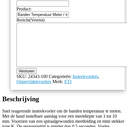
Product:
Bericht
(Vereist)
Versturen
SKU:
24343-100
Categorieën:
Insteekvoelers
,
Oppervlaktevoelers
Merk:
ETI
Beschrijving
Snel reagerende insteekvoeler om de banden temperatuur te meten.
Met de hand instelbare aanslag voor een meetdiepte van 1 tot 10
mm. Voorzien van een spiraalgewonden meetleiding en mini stekker
type K. De responsietijd is minder dan 0,5 seconden. Voeler