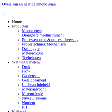
Overslaan en naar de inhoud gaan
Home
Producten
Manometers
Draagbare meetinstrument
Processensoren & procesbeheersing
Procestechniek Mechanisch
Datalogger
Meteorologie
Toebehoren
Wat wilt u meten?
Druk
Flow
Gasdetectie
Geleidbaarheid
Luchtvochtigheid
Materiaalvocht
Meteorologie
Niveau/lekkage
Nutrient
PH
Kalibratie