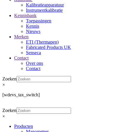
Kalibratieapparatuur
Instrumentkalibratie
Kennisbank
Toepassingen
Kennis
Nieuws
Merken
ETI (Thermapen)
Fabricated Products UK
Senseca
Contact
Over ons
Contact
Zoeken
×
[wdevs_tax_switch]
Zoeken
×
Producten
Manometers