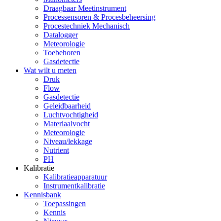
Draagbaar Meetinstrument
Processensoren & Procesbeheersing
Procestechniek Mechanisch
Datalogger
Meteorologie
Toebehoren
Gasdetectie
Wat wilt u meten
Druk
Flow
Gasdetectie
Geleidbaarheid
Luchtvochtigheid
Materiaalvocht
Meteorologie
Niveau/lekkage
Nutrient
PH
Kalibratie
Kalibratieapparatuur
Instrumentkalibratie
Kennisbank
Toepassingen
Kennis