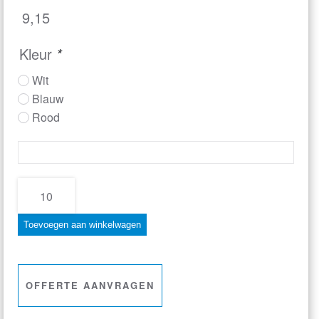
9,15
Kleur
*
Wit
Blauw
Rood
ETI
–
Toevoegen aan winkelwagen
Temptag
Max/Min
Sleutelhanger
OFFERTE AANVRAGEN
Thermometer
aantal