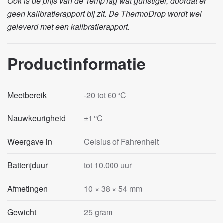
Ook is de prijs van de TempTag wat gunstiger, doordat er
geen kalibratierapport bij zit. De ThermoDrop wordt wel
geleverd met een kalibratierapport.
Productinformatie
Meetbereik
-20 tot 60 °C
Nauwkeurigheid
±1 °C
Weergave in
Celsius of Fahrenheit
Batterijduur
tot 10.000 uur
Afmetingen
10 × 38 × 54 mm
Gewicht
25 gram