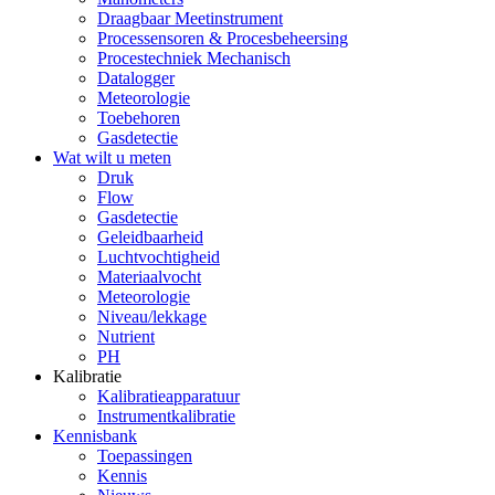
Draagbaar Meetinstrument
Processensoren & Procesbeheersing
Procestechniek Mechanisch
Datalogger
Meteorologie
Toebehoren
Gasdetectie
Wat wilt u meten
Druk
Flow
Gasdetectie
Geleidbaarheid
Luchtvochtigheid
Materiaalvocht
Meteorologie
Niveau/lekkage
Nutrient
PH
Kalibratie
Kalibratieapparatuur
Instrumentkalibratie
Kennisbank
Toepassingen
Kennis