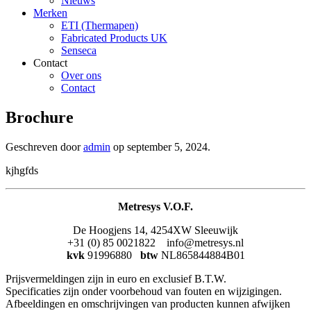
Nieuws
Merken
ETI (Thermapen)
Fabricated Products UK
Senseca
Contact
Over ons
Contact
Brochure
Geschreven door
admin
op
september 5, 2024
.
kjhgfds
Metresys V.O.F.
De Hoogjens 14, 4254XW Sleeuwijk
+31 (0) 85 0021822 info@metresys.nl
kvk
91996880
btw
NL865844884B01
Prijsvermeldingen zijn in euro en exclusief B.T.W.
Specificaties zijn onder voorbehoud van fouten en wijzigingen.
Afbeeldingen en omschrijvingen van producten kunnen afwijken