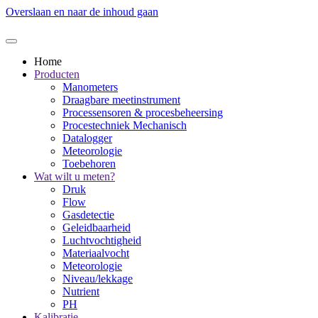
Overslaan en naar de inhoud gaan
Home
Producten
Manometers
Draagbare meetinstrument
Processensoren & procesbeheersing
Procestechniek Mechanisch
Datalogger
Meteorologie
Toebehoren
Wat wilt u meten?
Druk
Flow
Gasdetectie
Geleidbaarheid
Luchtvochtigheid
Materiaalvocht
Meteorologie
Niveau/lekkage
Nutrient
PH
Kalibratie