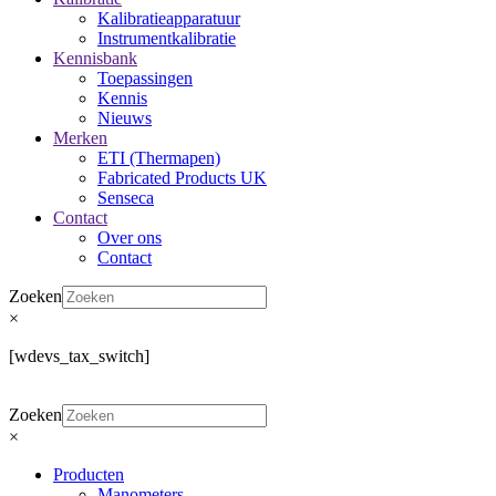
Kalibratieapparatuur
Instrumentkalibratie
Kennisbank
Toepassingen
Kennis
Nieuws
Merken
ETI (Thermapen)
Fabricated Products UK
Senseca
Contact
Over ons
Contact
Zoeken
×
[wdevs_tax_switch]
Zoeken
×
Producten
Manometers